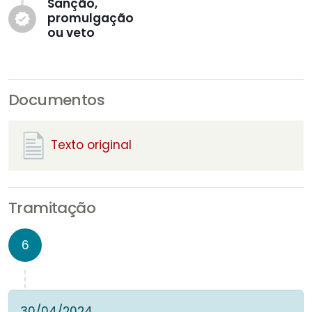
Sanção,
promulgação
verified
ou veto
Documentos
Texto original
Tramitação
6
30/04/2024