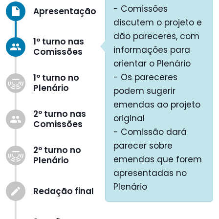
- Comissões
Apresentação
insert_drive_file
discutem o projeto e
dão pareceres, com
1º turno nas
group
informações para
Comissões
orientar o Plenário
- Os pareceres
1º turno no
Plenário
podem sugerir
emendas ao projeto
2º turno nas
original
group
Comissões
- Comissão dará
parecer sobre
2º turno no
emendas que forem
Plenário
apresentadas no
Plenário
Redação final
create