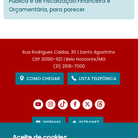
Pública e de Fiscalização Financeira e
Orçamentária, para parecer.
Rua Rodrigues Caldas, 30 | Santo Agostinho
CEP 30190-921 | Belo Horizonte/MG
(31) 2108-7000
COMO CHEGAR
LISTA TELEFÔNICA
WEBMAIL
INTRANET
Aceite de cookies