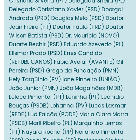
Cristiano Silveira (PT) Delegada Sheila (PL)
Delegado Christiano Xavier (PSD) Doorgal
Andrada (PRD) Douglas Melo (PSD) Doutor
Jean Freire (PT) Doutor Paulo (PRD) Doutor
Wilson Batista (PSD) Dr. Maurício (NOVO)
Duarte Bechir (PSD) Eduardo Azevedo (PL)
Elismar Prado (PSD) Enes Cândido
(REPUBLICANOS) Fábio Avelar (AVANTE) Gil
Pereira (PSD) Grego da Fundação (PMN)
Hely Tarqüínio (PV) Ione Pinheiro (UNIÃO)
João Junior (PMN) João Magalhães (MDB)
Leleco Pimentel (PT) Leninha (PT) Leonídio
Bouças (PSDB) Lohanna (PV) Lucas Lasmar
(REDE) Lud Falcão (PODE) Maria Clara Marra
(PSDB) Marli Ribeiro (PL) Marquinho Lemos
(PT) Nayara Rocha (PP) Neilando Pimenta