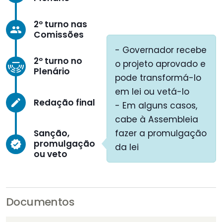
2º turno nas
group
Comissões
- Governador recebe
2º turno no
o projeto aprovado e
Plenário
pode transformá-lo
em lei ou vetá-lo
Redação final
create
- Em alguns casos,
cabe à Assembleia
Sanção,
fazer a promulgação
promulgação
verified
da lei
ou veto
Documentos