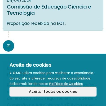
04/04/2024
Comissão de Educação Ciência e
Tecnologia
Proposição recebida na ECT.
21
Aceite de cookies
02/04/2024
A ALMG utiliza cookies para melhorar a experiência
Plenário
do seu site e oferecer recursos de acessibilidade.
Saiba mais lendo nossa
Política de Cookies
.
Requerimento do Dep. Sargento Rodrigues
Aceitar todos os cookies
solicitando o encaminhamento do projeto
de lei à comissão seguinte, em virtude de a
Comissão de Administração Pública haver