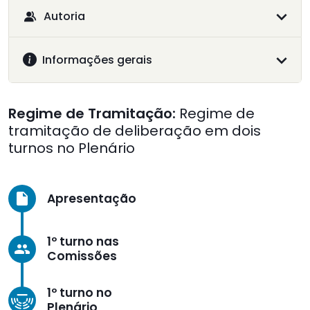
Autoria
Informações gerais
Regime de Tramitação:
Regime de
tramitação de deliberação em dois
turnos no Plenário
Apresentação
insert_drive_file
1º turno nas
group
Comissões
1º turno no
Plenário