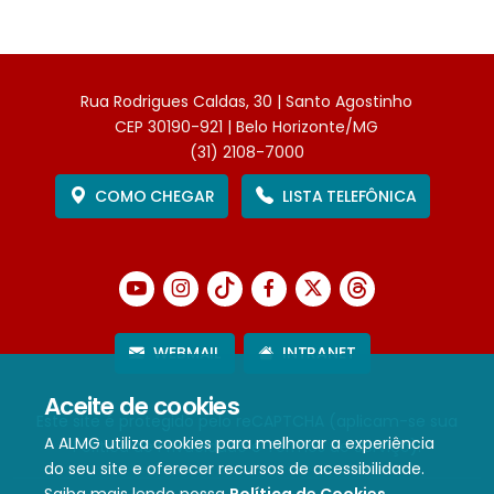
Rua Rodrigues Caldas, 30 | Santo Agostinho
CEP 30190-921 | Belo Horizonte/MG
(31) 2108-7000
COMO CHEGAR
LISTA TELEFÔNICA
WEBMAIL
INTRANET
Aceite de cookies
Este site é protegido pelo reCAPTCHA (aplicam-se sua
A ALMG utiliza cookies para melhorar a experiência
Política de Privacidade
e
Termos de Serviço
).
do seu site e oferecer recursos de acessibilidade.