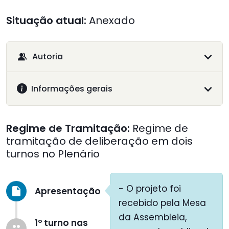
Situação atual:
Anexado
Autoria
Informações gerais
Regime de Tramitação:
Regime de
tramitação de deliberação em dois
turnos no Plenário
- O projeto foi
Apresentação
insert_drive_file
recebido pela Mesa
da Assembleia,
1º turno nas
group