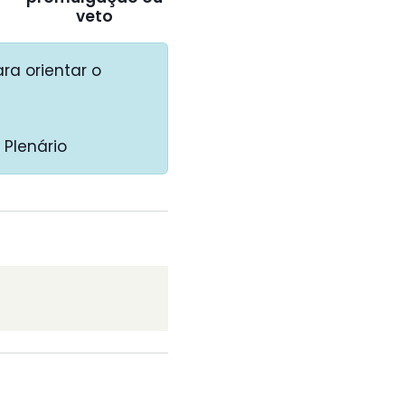
veto
ra orientar o
Plenário