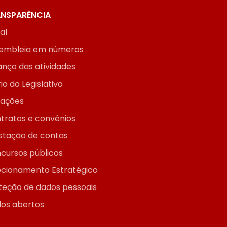
NSPARÊNCIA
ial
embleia em números
anço das atividades
io do Legislativo
itações
tratos e convênios
stação de contas
cursos públicos
ecionamento Estratégico
teção de dados pessoais
os abertos