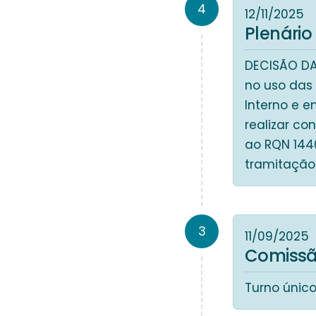
4
12/11/2025
Plenário
DECISÃO DA 
no uso das 
Interno e e
realizar co
ao RQN 1440
tramitação
3
11/09/2025
Comissão
Turno único