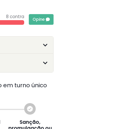
8 contra
Opine
 em turno único
verified
l
Sanção,
promulgação ou