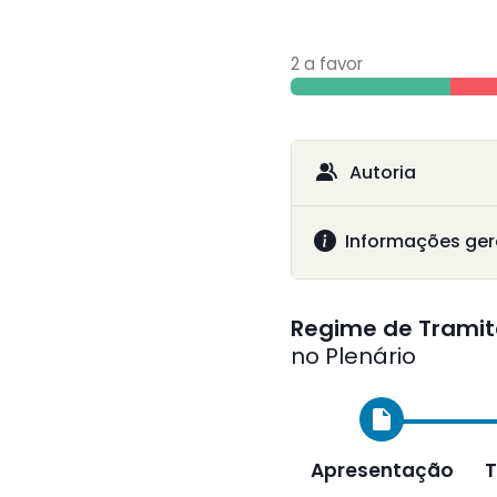
2 a favor
Autoria
Informações ger
Regime de Tramit
no Plenário
insert_drive_file
Apresentação
T