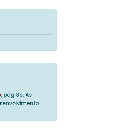
5
, pág 35. Às
esenvolvimento