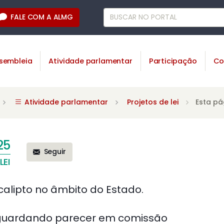
FALE COM A ALMG
sembleia
Atividade parlamentar
Participação
Co
Atividade parlamentar
Projetos de lei
Esta pá
25
Seguir
LEI
Eucalipto no âmbito do Estado.
uardando parecer em comissão