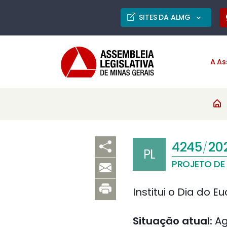
SITES DA ALMG
A As
4245
20
/
PL
PROJETO DE 
Institui o Dia do 
Situação atual:
Ag