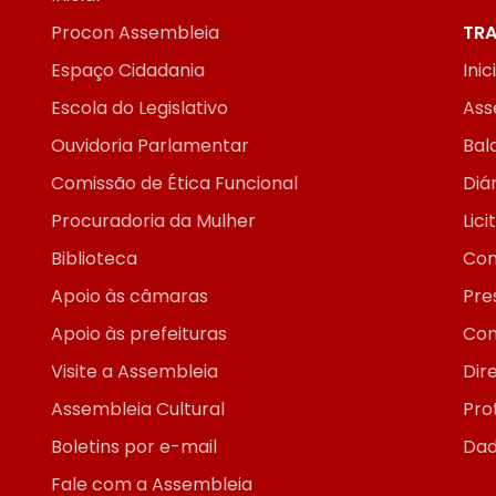
Procon Assembleia
TRA
Espaço Cidadania
Inic
Escola do Legislativo
Ass
Ouvidoria Parlamentar
Bal
Comissão de Ética Funcional
Diár
Procuradoria da Mulher
Lic
Biblioteca
Con
Apoio às câmaras
Pre
Apoio às prefeituras
Con
Visite a Assembleia
Dir
Assembleia Cultural
Pro
Boletins por e-mail
Dad
Fale com a Assembleia