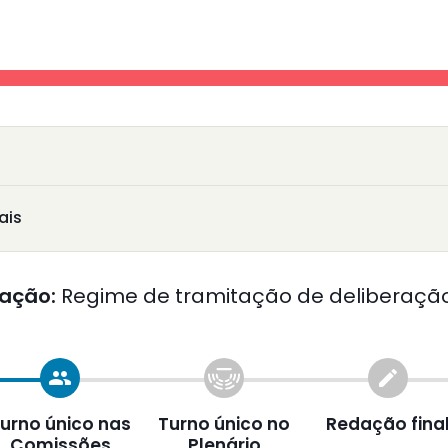
ais
ação:
Regime de tramitação de deliberação
group
create
urno único nas
Turno único no
Redação fina
Comissões
Plenário