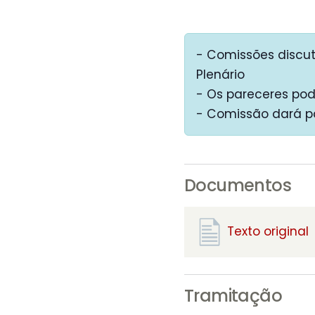
- Comissões discut
Plenário
- Os pareceres pod
- Comissão dará p
Documentos
Texto original
Tramitação