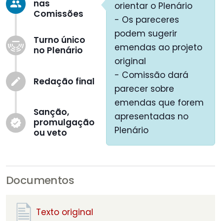
nas
group
orientar o Plenário
Comissões
- Os pareceres
podem sugerir
Turno único
emendas ao projeto
no Plenário
original
- Comissão dará
Redação final
create
parecer sobre
emendas que forem
Sanção,
apresentadas no
promulgação
verified
Plenário
ou veto
Documentos
Texto original