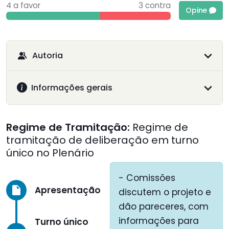
4 a favor
3 contra
Opine
Autoria
Informações gerais
Regime de Tramitação:
Regime de
tramitação de deliberação em turno
único no Plenário
- Comissões
Apresentação
insert_drive_file
discutem o projeto e
dão pareceres, com
informações para
Turno único