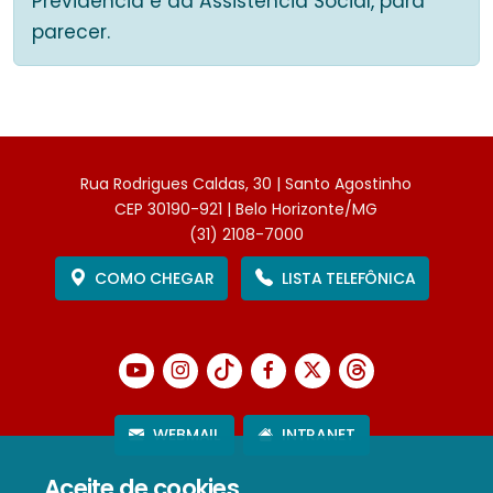
Previdência e da Assistência Social, para
parecer.
Rua Rodrigues Caldas, 30 | Santo Agostinho
CEP 30190-921 | Belo Horizonte/MG
(31) 2108-7000
COMO CHEGAR
LISTA TELEFÔNICA
WEBMAIL
INTRANET
Aceite de cookies