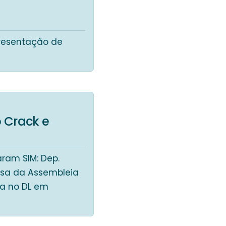
presentação de
 Crack e
ram SIM: Dep.
Mesa da Assembleia
da no DL em