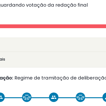
uardando votação da redação final
ais
ação:
Regime de tramitação de deliberação
oup
group
c