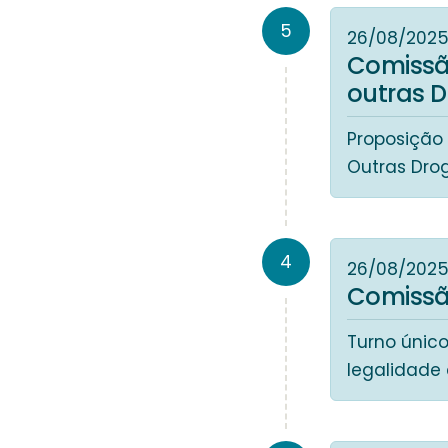
5
26/08/202
Comissã
outras 
Proposição
Outras Dro
4
26/08/202
Comissão
Turno único
legalidade 