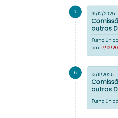
7
16/12/2025
Comissã
outras 
Turno único
em
17/12/2
6
13/11/2025
Comissã
outras 
Turno único.