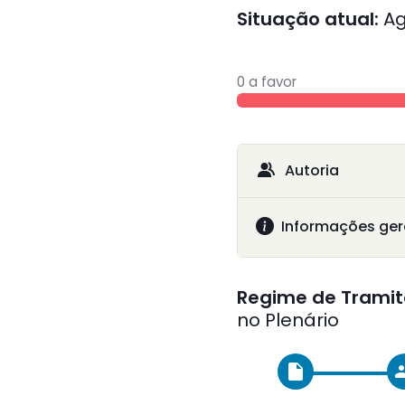
Situação atual:
Ag
0 a favor
Autoria
Informações ger
Regime de Tramit
no Plenário
insert_drive_file
gr