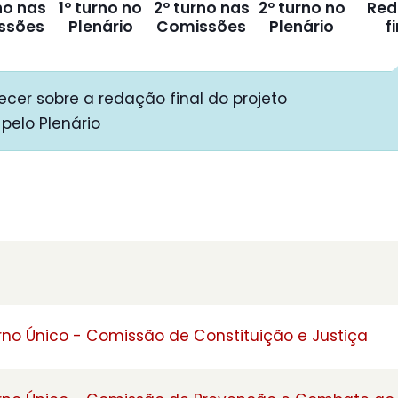
no nas
1º turno no
2º turno nas
2º turno no
Red
ssões
Plenário
Comissões
Plenário
f
cer sobre a redação final do projeto
pelo Plenário
rno Único - Comissão de Constituição e Justiça