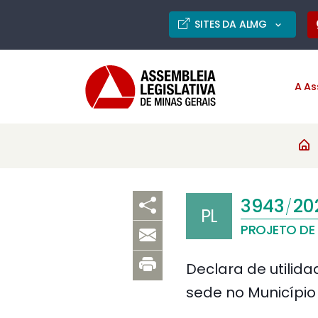
SITES DA ALMG
A As
3943
20
/
PL
PROJETO DE 
Declara de utilida
sede no Município 