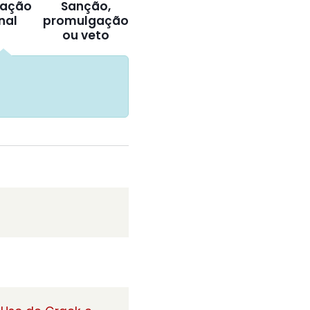
ação
Sanção,
inal
promulgação
ou veto