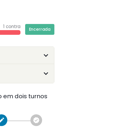
1 contra
Encerrada
 em dois turnos
reate
verified