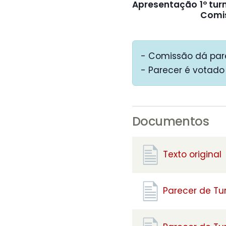
Apresentação
1º tur
Comi
- Comissão dá pare
- Parecer é votado 
Documentos
Texto original
Parecer de Tu