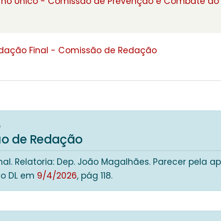
rno Único - Comissão de Prevenção e Combate ao 
edação Final - Comissão de Redação
6
o de Redação
al. Relatoria: Dep. João Magalhães. Parecer pela a
no DL em
9/4/2026
, pág 118.