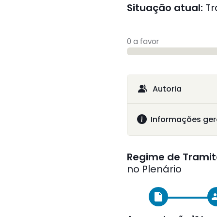
Situação atual:
Tr
0 a favor
Autoria
Informações ger
Regime de Tramit
no Plenário
insert_drive_file
gr