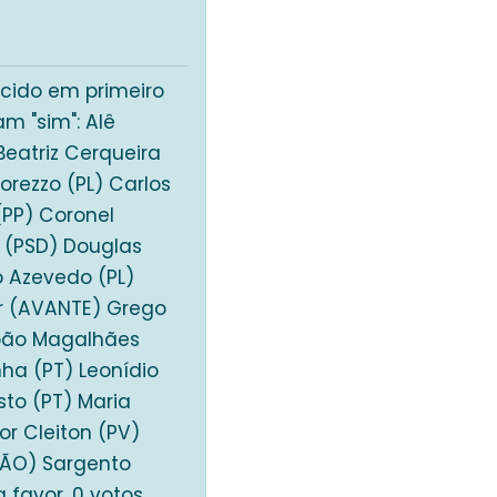
cido em primeiro
am "sim": Alê
Beatriz Cerqueira
rezzo (PL) Carlos
(PP) Coronel
r (PSD) Douglas
o Azevedo (PL)
ar (AVANTE) Grego
João Magalhães
nha (PT) Leonídio
to (PT) Maria
or Cleiton (PV)
IÃO) Sargento
 favor, 0 votos