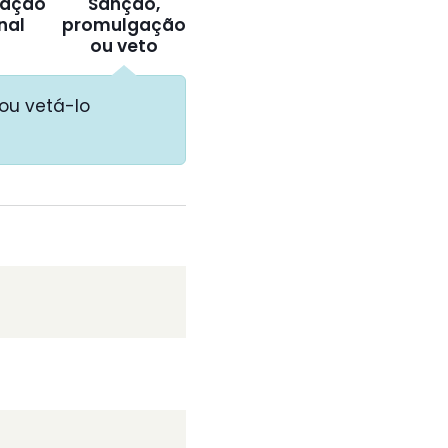
ação
Sanção,
inal
promulgação
ou veto
ou vetá-lo