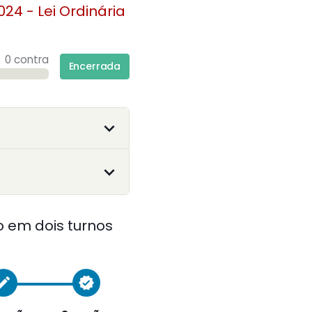
024 - Lei Ordinária
0 contra
Encerrada
 em dois turnos
reate
verified