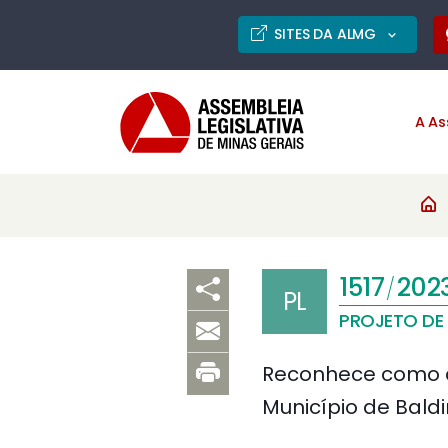
SITES DA ALMG
A As
1517
202
/
PL
PROJETO DE 
Reconhece como de
Município de Bald