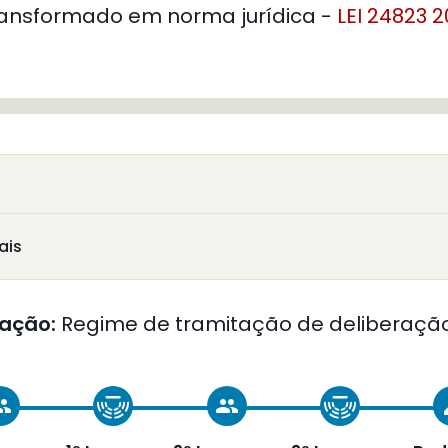
ansformado em norma jurídica -
LEI 24823 2
ais
ação:
Regime de tramitação de deliberação
oup
group
c