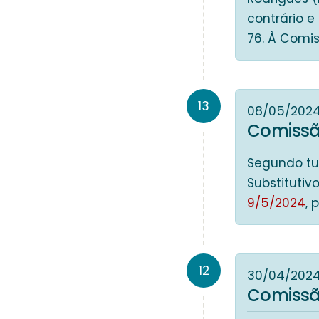
contrário 
76. À Comi
13
08/05/202
Comissã
Segundo tur
Substitutiv
9/5/2024
, 
12
30/04/202
Comissã