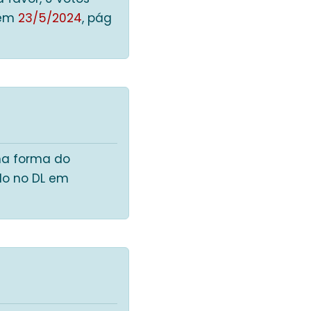
 em
23/5/2024
, pág
 na forma do
ado no DL em