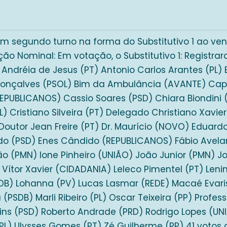
m segundo turno na forma do Substitutivo 1 ao ven
ção Nominal: Em votação, o Substitutivo 1: Registrar
) Andréia de Jesus (PT) Antonio Carlos Arantes (PL) 
 Gonçalves (PSOL) Bim da Ambulância (AVANTE) Capo
EPUBLICANOS) Cassio Soares (PSD) Chiara Biondini 
L) Cristiano Silveira (PT) Delegado Christiano Xavie
Doutor Jean Freire (PT) Dr. Maurício (NOVO) Eduard
ado (PSD) Enes Cândido (REPUBLICANOS) Fábio Avel
o (PMN) Ione Pinheiro (UNIÃO) João Junior (PMN) 
Vítor Xavier (CIDADANIA) Leleco Pimentel (PT) Leni
DB) Lohanna (PV) Lucas Lasmar (REDE) Macaé Evaris
 (PSDB) Marli Ribeiro (PL) Oscar Teixeira (PP) Profess
ins (PSD) Roberto Andrade (PRD) Rodrigo Lopes (UN
PL) Ulysses Gomes (PT) Zé Guilherme (PP) 41 votos a