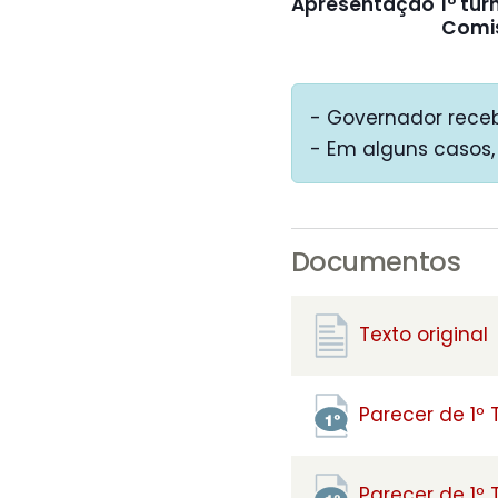
Apresentação
1º tur
Comi
- Governador receb
- Em alguns casos,
Documentos
Texto original
Parecer de 1º
Parecer de 1º