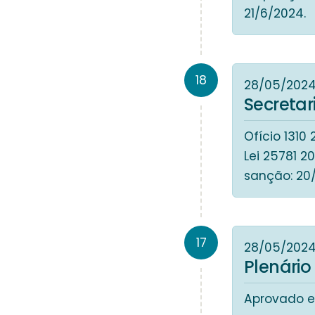
21/6/2024.
18
28/05/202
Secreta
Ofício 131
Lei 25781 
sanção: 20
17
28/05/202
Plenário
Aprovado e