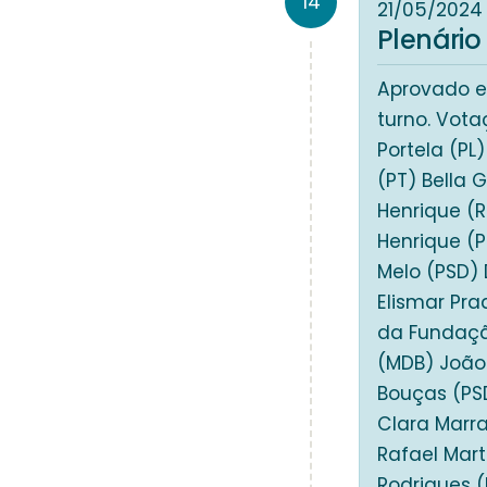
14
21/05/2024
Plenário
Aprovado e
turno. Vota
Portela (PL
(PT) Bella
Henrique (R
Henrique (P
Melo (PSD) 
Elismar Pr
da Fundaçã
(MDB) João 
Bouças (PS
Clara Marra
Rafael Mart
Rodrigues (