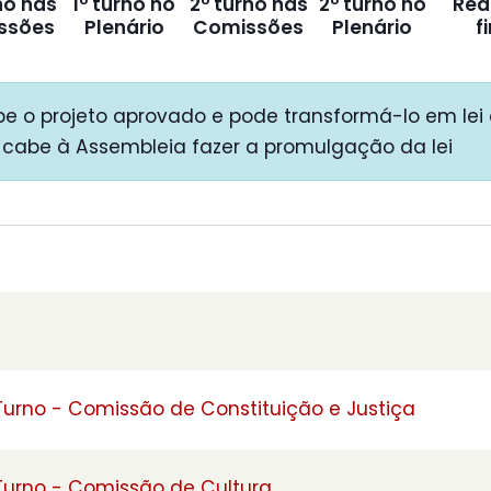
no nas
1º turno no
2º turno nas
2º turno no
Red
ssões
Plenário
Comissões
Plenário
f
e o projeto aprovado e pode transformá-lo em lei 
 cabe à Assembleia fazer a promulgação da lei
 Turno - Comissão de Constituição e Justiça
 Turno - Comissão de Cultura