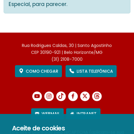
Especial, para parecer.
Rua Rodrigues Caldas, 30 | Santo Agostinho
CEP 30190-921 | Belo Horizonte/MG
(31) 2108-7000
COMO CHEGAR
LISTA TELEFÔNICA
WEBMAIL
INTRANET
Aceite de cookies
Este site é protegido pelo reCAPTCHA (aplicam-se sua