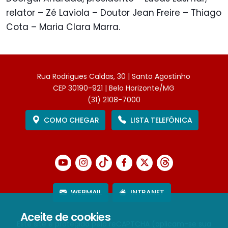
relator – Zé Laviola – Doutor Jean Freire – Thiago
Cota – Maria Clara Marra.
Rua Rodrigues Caldas, 30 | Santo Agostinho
CEP 30190-921 | Belo Horizonte/MG
(31) 2108-7000
COMO CHEGAR
LISTA TELEFÔNICA
WEBMAIL
INTRANET
Aceite de cookies
Este site é protegido pelo reCAPTCHA (aplicam-se sua