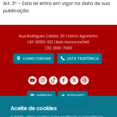
Art. 3º – Esta lei entra em vigor na data de sua
publicação.
Rua Rodrigues Caldas, 30 | Santo Agostinho
CEP 30190-921 | Belo Horizonte/MG
(31) 2108-7000
COMO CHEGAR
LISTA TELEFÔNICA
WEBMAIL
INTRANET
Aceite de cookies
Este site é protegido pelo reCAPTCHA (aplicam-se sua