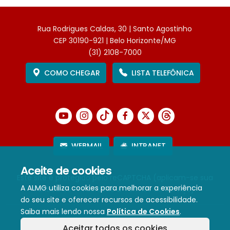
Rua Rodrigues Caldas, 30 | Santo Agostinho
CEP 30190-921 | Belo Horizonte/MG
(31) 2108-7000
COMO CHEGAR
LISTA TELEFÔNICA
WEBMAIL
INTRANET
Aceite de cookies
Este site é protegido pelo reCAPTCHA (aplicam-se sua
A ALMG utiliza cookies para melhorar a experiência
Política de Privacidade
e
Termos de Serviço
).
do seu site e oferecer recursos de acessibilidade.
Saiba mais lendo nossa
Política de Cookies
.
Termos de Uso e Política de Privacidade
Aceitar todos os cookies