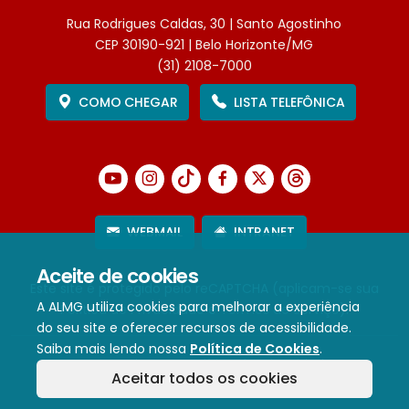
Rua Rodrigues Caldas, 30 | Santo Agostinho
CEP 30190-921 | Belo Horizonte/MG
(31) 2108-7000
COMO CHEGAR
LISTA TELEFÔNICA
WEBMAIL
INTRANET
Aceite de cookies
Este site é protegido pelo reCAPTCHA (aplicam-se sua
A ALMG utiliza cookies para melhorar a experiência
Política de Privacidade
e
Termos de Serviço
).
do seu site e oferecer recursos de acessibilidade.
Saiba mais lendo nossa
Política de Cookies
.
Termos de Uso e Política de Privacidade
Aceitar todos os cookies
Política de cookies