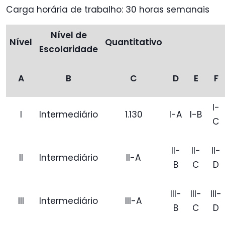
Carga horária de trabalho: 30 horas semanais
Nível de
Nível
Quantitativo
Escolaridade
A
B
C
D
E
F
I-
I
Intermediário
1.130
I-A
I-B
C
II-
II-
II-
II
Intermediário
II-A
B
C
D
III-
III-
III-
III
Intermediário
III-A
B
C
D