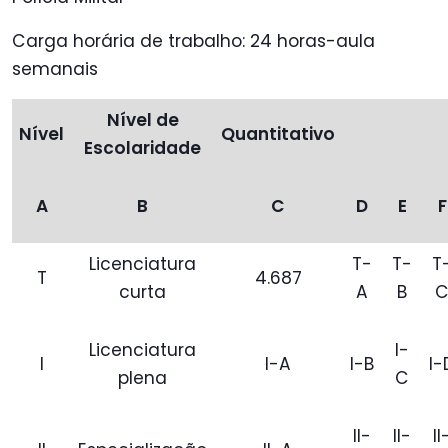
Carga horária de trabalho: 24 horas-aula
semanais
Nível de
Nível
Quantitativo
Escolaridade
A
B
C
D
E
F
Licenciatura
T-
T-
T
T
4.687
curta
A
B
Licenciatura
I-
I
I-A
I-B
I-
plena
C
II-
II-
II