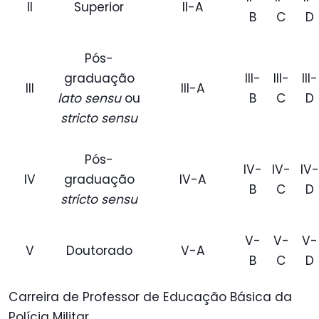
II
Superior
II-A
B
C
D
Pós-
graduação
III-
III-
III-
III
III-A
lato sensu
ou
B
C
D
stricto sensu
Pós-
IV-
IV-
IV-
IV
graduação
IV-A
B
C
D
stricto sensu
V-
V-
V-
V
Doutorado
V-A
B
C
D
Carreira de Professor de Educação Básica da
Polícia Militar