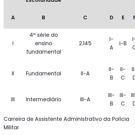
Escolaridade
A
B
C
D
E
4ª série do
I-
I
I
ensino
2.145
I-B
A
fundamental
II-
II-
I
II
Fundamental
II-A
B
C
III-
III-
II
III
Intermediário
III-A
B
C
Carreira de Assistente Administrativo da Polícia
Militar