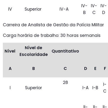
IV-
IV-
IV-
IV
Superior
IV-A
B
C
D
Carreira de Analista de Gestão da Polícia Militar
Carga horária de trabalho: 30 horas semanais
Nível de
Nível
Quantitativo
Escolaridade
A
B
C
D
E
F
28
I-
I
Superior
I-A
I-B
C
II-
II-
II-