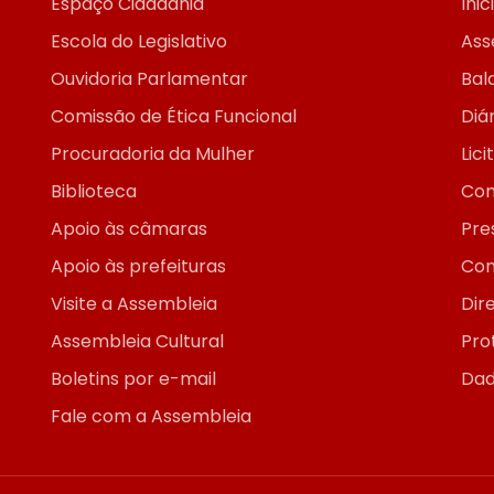
Espaço Cidadania
Inic
Escola do Legislativo
Ass
Ouvidoria Parlamentar
Bal
Comissão de Ética Funcional
Diár
Procuradoria da Mulher
Lic
Biblioteca
Con
Apoio às câmaras
Pre
Apoio às prefeituras
Con
Visite a Assembleia
Dir
Assembleia Cultural
Pro
Boletins por e-mail
Dad
Fale com a Assembleia