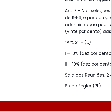
Art. 1º – Nas seleçõe
de 1996, e para pro
administração públic
(vinte por cento) da
“Art. 2º – (…)
I – 10% (dez por cen
II – 10% (dez por cen
Sala das Reuniões, 2 
Bruno Engler (PL)