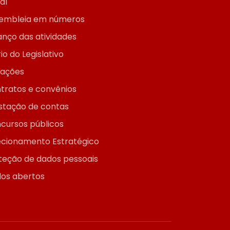
ial
embleia em números
anço das atividades
io do Legislativo
itações
tratos e convênios
stação de contas
cursos públicos
ecionamento Estratégico
teção de dados pessoais
os abertos