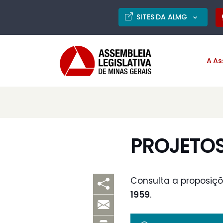
SITES DA ALMG
A As
PROJETOS 
Consulta a proposiç
1959
.