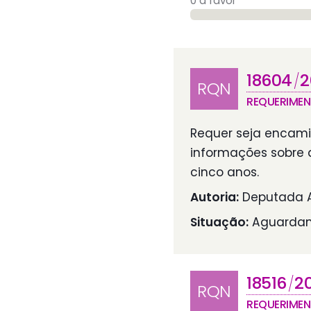
0 a favor
18604
2
/
RQN
REQUERIME
Requer seja encami
informações sobre 
cinco anos.
Autoria:
Deputada A
Situação:
Aguardan
18516
2
/
RQN
REQUERIME