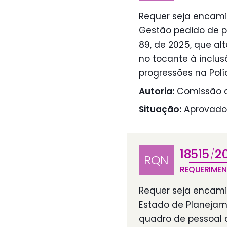
Requer seja encamin
Gestão pedido de p
89, de 2025, que al
no tocante à inclus
progressões na Políci
Autoria:
Comissão d
Situação:
Aprovado
18515
2
/
RQN
REQUERIME
Requer seja encamin
Estado de Planejam
quadro de pessoal