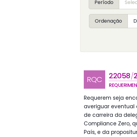
Período
Ordenação
22058
/
RQC
REQUERIME
Requerem seja enca
averiguar eventual
de carreira da dele
Compliance Zero, qu
País, e da proposit