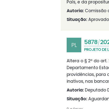
País, e da proposit
Autoria:
Comissão d
Situação:
Aprovado
5878
20
/
PL
PROJETO DE L
Altera o § 2º do art
Departamento Estad
providências, para 
inativos, nas banca
Autoria:
Deputado D
Situação:
Aguardand