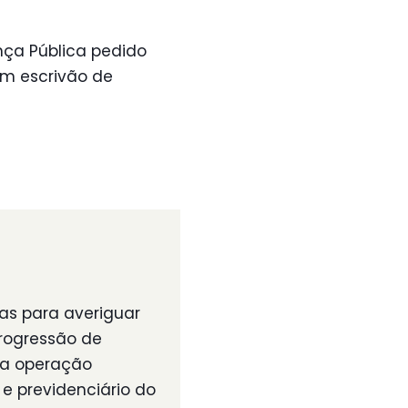
nça Pública pedido
um escrivão de
as para averiguar
progressão de
 na operação
e previdenciário do