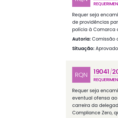
REQUERIME
Requer seja encami
de providências pa
polícia à Comarca d
Autoria:
Comissão d
Situação:
Aprovado
19041
2
/
RQN
REQUERIME
Requer seja encami
eventual ofensa ao
carreira da delegad
Compliance Zero, qu