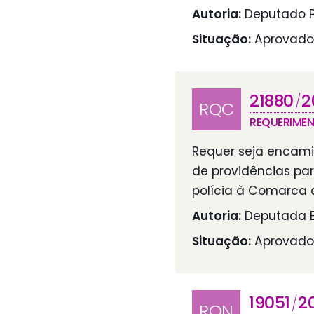
Autoria:
Deputado P
Situação:
Aprovado
21880
2
/
RQC
REQUERIME
Requer seja encami
de providências pa
polícia à Comarca d
Autoria:
Deputada B
Situação:
Aprovado
19051
2
/
RQN