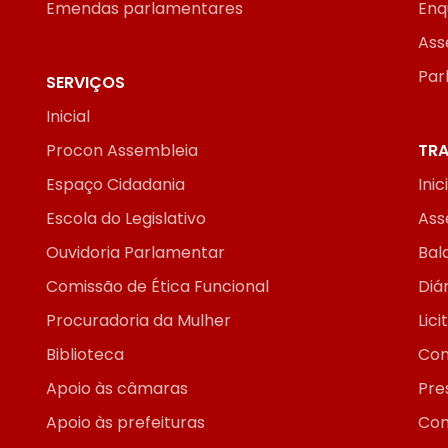
Emendas parlamentares
Enq
Ass
Par
SERVIÇOS
Inicial
Procon Assembleia
TRA
Espaço Cidadania
Inic
Escola do Legislativo
Ass
Ouvidoria Parlamentar
Bal
Comissão de Ética Funcional
Diár
Procuradoria da Mulher
Lic
Biblioteca
Con
Apoio às câmaras
Pre
Apoio às prefeituras
Con