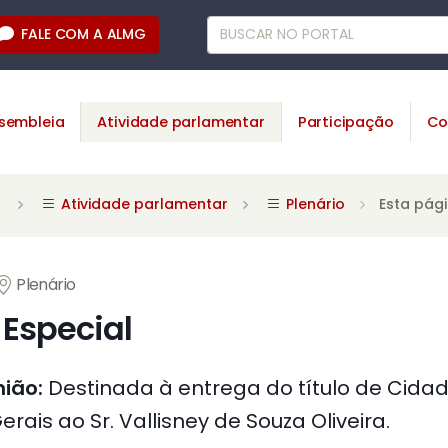
FALE COM A ALMG
sembleia
Atividade parlamentar
Participação
Co
Atividade parlamentar
Plenário
Esta pág
Plenário
 Especial
nião:
Destinada à entrega do título de Cida
rais ao Sr. Vallisney de Souza Oliveira.