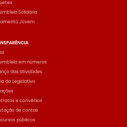
uetes
embleia Solidária
lamento Jovem
NSPARÊNCIA
ial
embleia em números
anço das atividades
io do Legislativo
itações
tratos e convênios
stação de contas
cursos públicos