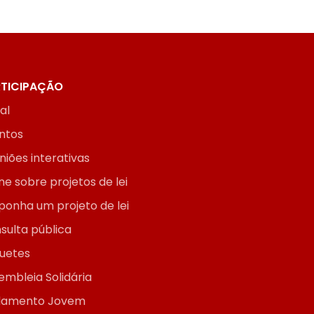
TICIPAÇÃO
ial
ntos
niões interativas
ne sobre projetos de lei
ponha um projeto de lei
sulta pública
uetes
embleia Solidária
lamento Jovem