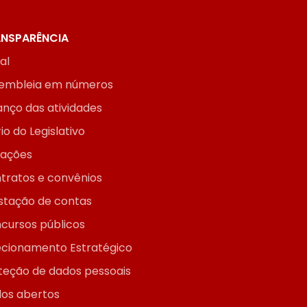
NSPARÊNCIA
ial
embleia em números
anço das atividades
io do Legislativo
itações
tratos e convênios
stação de contas
cursos públicos
ecionamento Estratégico
teção de dados pessoais
os abertos