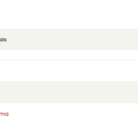
ais
rma