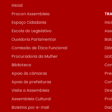
Inicial
Procon Assembleia
TRA
Espaço Cidadania
Inic
Escola do Legislativo
Ass
Ouvidoria Parlamentar
Bal
Comissão de Ética Funcional
Diár
Procuradoria da Mulher
Lic
Biblioteca
Con
Apoio às câmaras
Pre
Apoio às prefeituras
Con
Visite a Assembleia
Dir
Assembleia Cultural
Pro
Boletins por e-mail
Dad