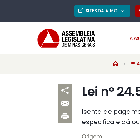
SITES DA ALMG
A As
A
Lei nº 24
Isenta de pagamen
especifica e dá ou
Origem