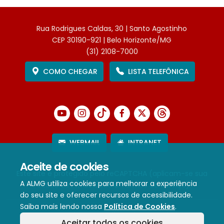
Rua Rodrigues Caldas, 30 | Santo Agostinho
CEP 30190-921 | Belo Horizonte/MG
(31) 2108-7000
COMO CHEGAR
LISTA TELEFÔNICA
WEBMAIL
INTRANET
Aceite de cookies
Este site é protegido pelo reCAPTCHA (aplicam-se sua
A ALMG utiliza cookies para melhorar a experiência
Política de Privacidade
e
Termos de Serviço
).
do seu site e oferecer recursos de acessibilidade.
Saiba mais lendo nossa
Política de Cookies
.
Termos de Uso e Política de Privacidade
Aceitar todos os cookies