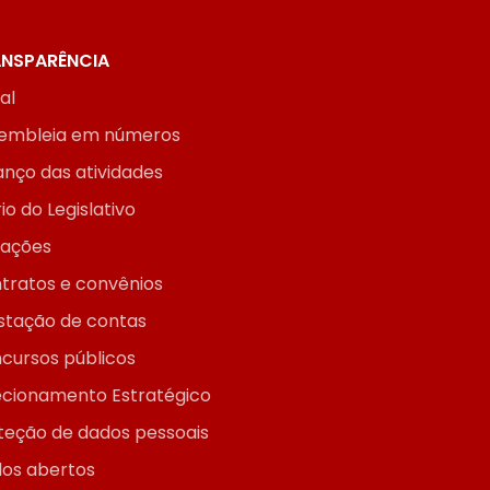
NSPARÊNCIA
ial
embleia em números
anço das atividades
io do Legislativo
itações
tratos e convênios
stação de contas
cursos públicos
ecionamento Estratégico
teção de dados pessoais
os abertos