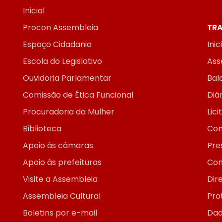
Inicial
Procon Assembleia
TRA
Espaço Cidadania
Inic
Escola do Legislativo
Ass
Ouvidoria Parlamentar
Bal
Comissão de Ética Funcional
Diár
Procuradoria da Mulher
Lic
Biblioteca
Con
Apoio às câmaras
Pre
Apoio às prefeituras
Con
Visite a Assembleia
Dir
Assembleia Cultural
Pro
Boletins por e-mail
Dad