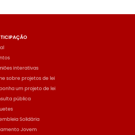
TICIPAÇÃO
ial
ntos
niões interativas
ne sobre projetos de lei
ponha um projeto de lei
sulta pública
uetes
embleia Solidária
lamento Jovem