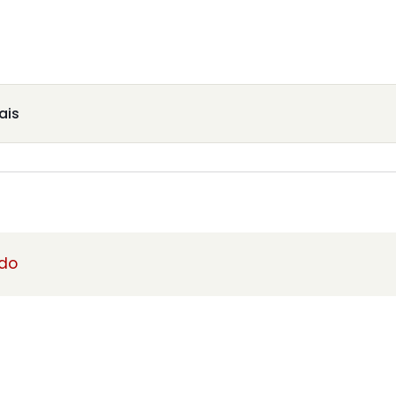
ais
ado