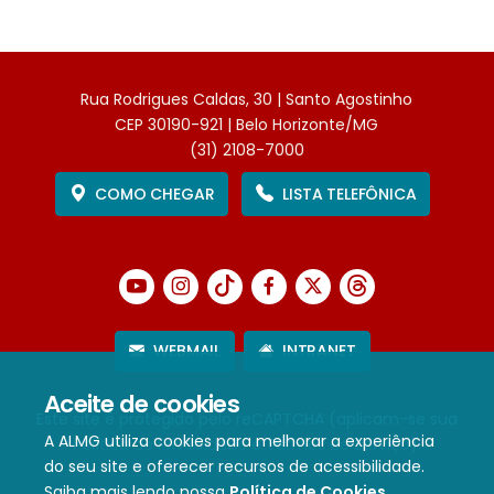
Rua Rodrigues Caldas, 30 | Santo Agostinho
CEP 30190-921 | Belo Horizonte/MG
(31) 2108-7000
COMO CHEGAR
LISTA TELEFÔNICA
WEBMAIL
INTRANET
Aceite de cookies
Este site é protegido pelo reCAPTCHA (aplicam-se sua
A ALMG utiliza cookies para melhorar a experiência
Política de Privacidade
e
Termos de Serviço
).
do seu site e oferecer recursos de acessibilidade.
Saiba mais lendo nossa
Política de Cookies
.