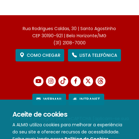
Rua Rodrigues Caldas, 30 | Santo Agostinho
CEP 30190-921 | Belo Horizonte/MG
(31) 2108-7000
COMO CHEGAR
LISTA TELEFÔNICA
WEBMAIL
INTRANET
Aceite de cookies
Este site é protegido pelo reCAPTCHA (aplicam-se sua
A ALMG utiliza cookies para melhorar a experiência
Política de Privacidade
e
Termos de Serviço
).
do seu site e oferecer recursos de acessibilidade.