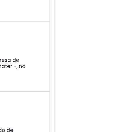
resa de
ater -, na
do de