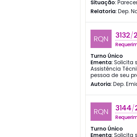
Situação
: Parece
Relatoria
: Dep. N
3132
/
RQN
Requeri
Turno Único
Ementa
:
Solicita
Assistência Técni
pessoa de seu pr
Autoria
: Dep. Em
3144
/
RQN
Requeri
Turno Único
Ementa
:
Solicita