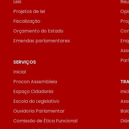
Leis
Reu
Projetos de lei
Opi
Fiscalização
Pro
Orçamento do Estado
Con
Emendas parlamentares
Enq
Ass
Par
SERVIÇOS
Inicial
Procon Assembleia
TRA
Espaço Cidadania
Inic
Escola do Legislativo
Ass
Ouvidoria Parlamentar
Bal
Comissão de Ética Funcional
Diár