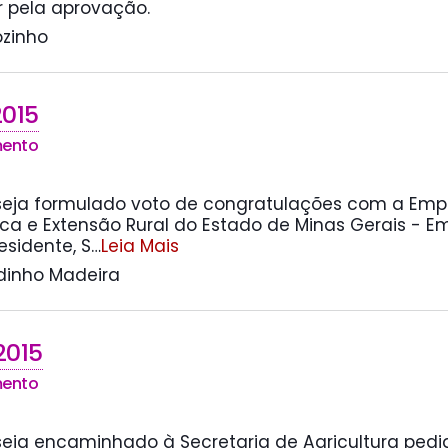
r pela aprovação.
ozinho
2015
mento
 seja formulado voto de congratulações com a Emp
ca e Extensão Rural do Estado de Minas Gerais - Em
esidente, S
…
Leia Mais
idinho Madeira
2015
mento
 seja encaminhado à Secretaria de Agricultura pedi