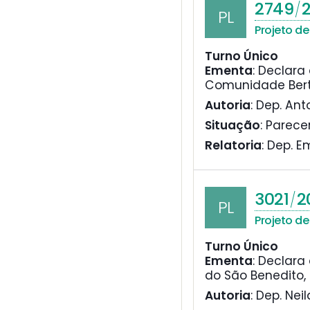
2749
2
/
PL
Projeto de 
Turno Único
Ementa
:
Declara 
Comunidade Berto
Autoria
: Dep. An
Situação
: Parece
Relatoria
: Dep. 
3021
2
/
PL
Projeto de 
Turno Único
Ementa
:
Declara 
do São Benedito,
Autoria
: Dep. Ne