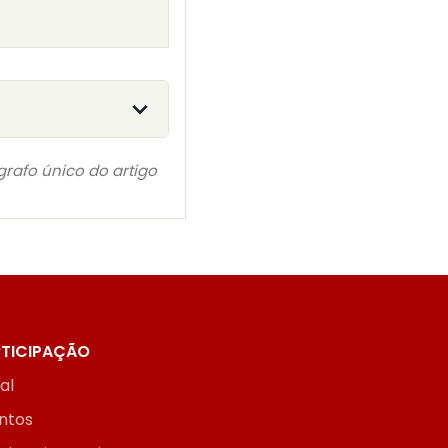
grafo único do artigo
TICIPAÇÃO
ial
ntos