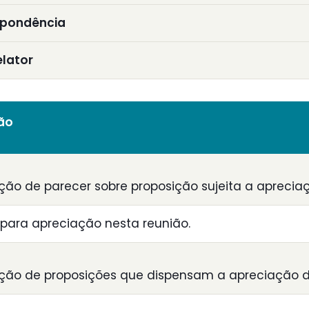
spondência
elator
ião
ção de parecer sobre proposição sujeita a aprecia
para apreciação nesta reunião.
ção de proposições que dispensam a apreciação d