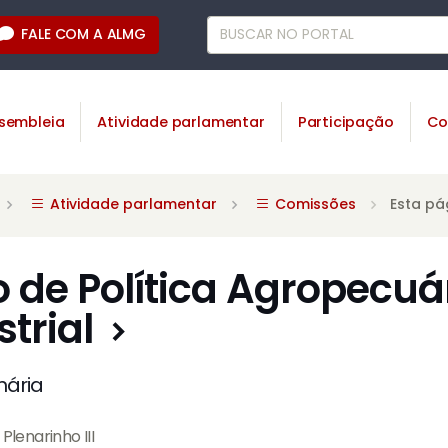
FALE COM A ALMG
sembleia
Atividade parlamentar
Participação
Co
Atividade parlamentar
Comissões
Esta pá
de Política Agropecuár
trial
nária
Plenarinho III