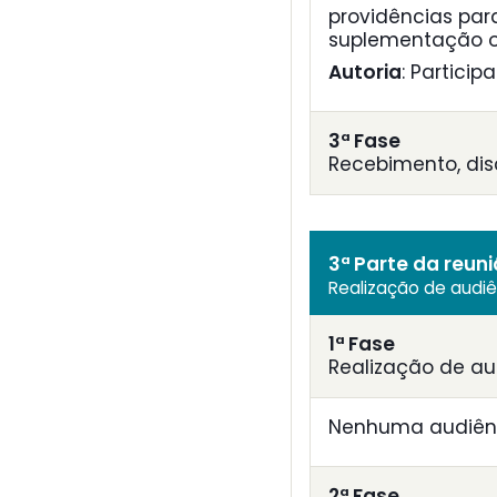
providências par
suplementação o
Autoria
: Particip
3ª Fase
Recebimento, di
3ª Parte da reun
Realização de audi
1ª Fase
Realização de au
Nenhuma audiênc
2ª Fase