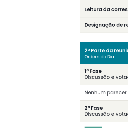
Leitura da corre
Designação de r
2ª Parte da reun
Ordem do Dia
1ª Fase
Discussão e vota
Nenhum parecer 
2ª Fase
Discussão e vota