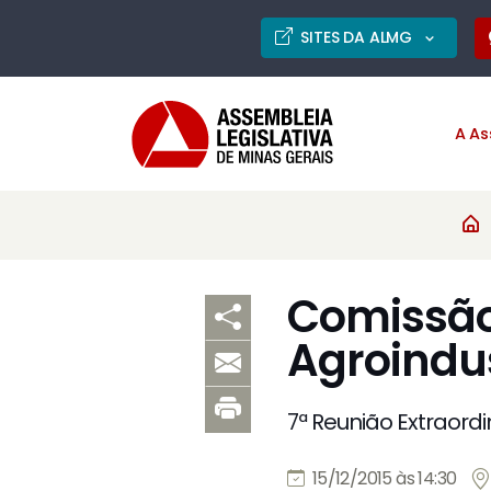
SITES DA ALMG
A As
Comissão 
Agroindus
7ª Reunião Extraordi
15/12/2015 às 14:30