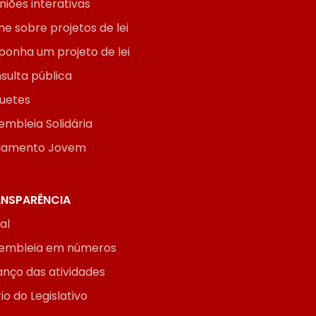
niões interativas
ne sobre projetos de lei
ponha um projeto de lei
sulta pública
uetes
embleia Solidária
lamento Jovem
NSPARÊNCIA
ial
embleia em números
anço das atividades
io do Legislativo