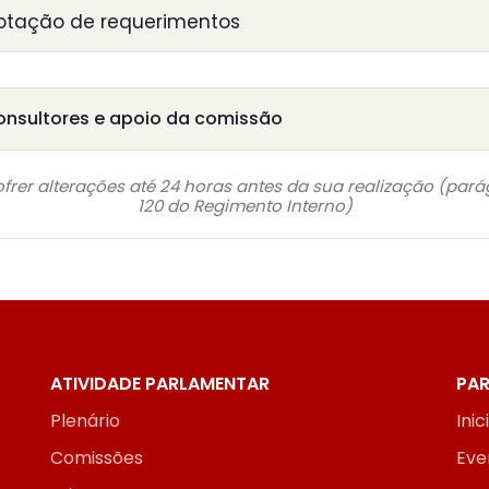
otação de requerimentos
onsultores e apoio da comissão
frer alterações até 24 horas antes da sua realização (pará
120 do Regimento Interno)
ATIVIDADE PARLAMENTAR
PAR
Plenário
Inic
Comissões
Eve