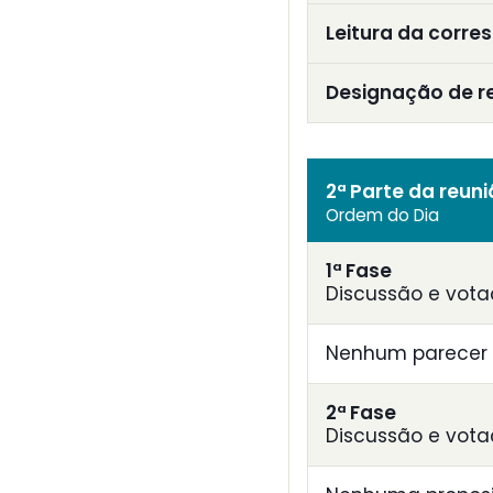
Leitura da corre
Designação de r
2ª Parte da reun
Ordem do Dia
1ª Fase
Discussão e vota
Nenhum parecer 
2ª Fase
Discussão e vota