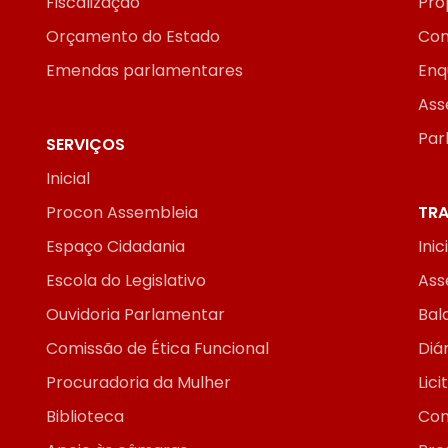
Fiscalização
Pro
Orçamento do Estado
Con
Emendas parlamentares
Enq
Ass
Par
SERVIÇOS
Inicial
Procon Assembleia
TRA
Espaço Cidadania
Inic
Escola do Legislativo
Ass
Ouvidoria Parlamentar
Bal
Comissão de Ética Funcional
Diár
Procuradoria da Mulher
Lic
Biblioteca
Con