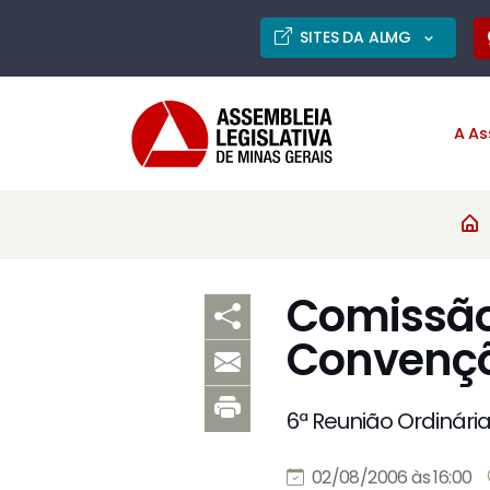
SITES DA ALMG
A As
Comissão
Convençõe
6ª Reunião Ordinári
02/08/2006 às 16:00