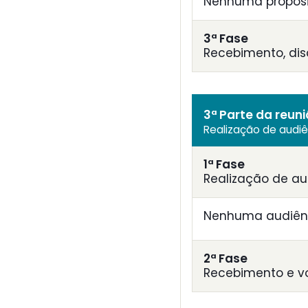
Nenhuma proposi
3ª Fase
Recebimento, di
3ª Parte da reun
Realização de audi
1ª Fase
Realização de au
Nenhuma audiênc
2ª Fase
Recebimento e v