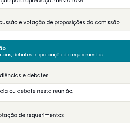
ção para apreciação nesta fase.
scussão e votação de proposições da comissão
ião
ências, debates e apreciação de requerimentos
diências e debates
ia ou debate nesta reunião.
otação de requerimentos