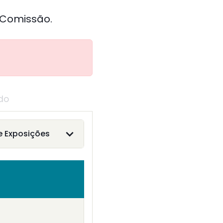
 Comissão.
do
e Exposições