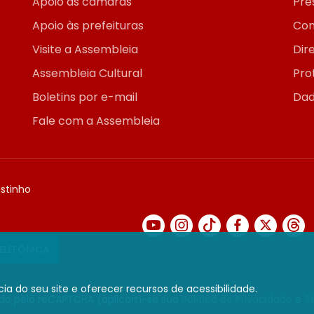
Apoio às câmaras
Pre
Apoio às prefeituras
Con
Visite a Assembleia
Dir
Assembleia Cultural
Pro
Boletins por e-mail
Dad
Fale com a Assembleia
ostinho
TELEFÔNICA
ia do seu site e oferecer recursos de acessibilidade.
gido pelo reCAPTCHA (aplicam-se sua
Política de Privacidade
e
T