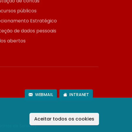
stação de contas
cursos públicos
ecionamento Estratégico
teção de dados pessoais
os abertos
WEBMAIL
INTRANET
Aceitar todos os cookies
ermos de Serviço
).