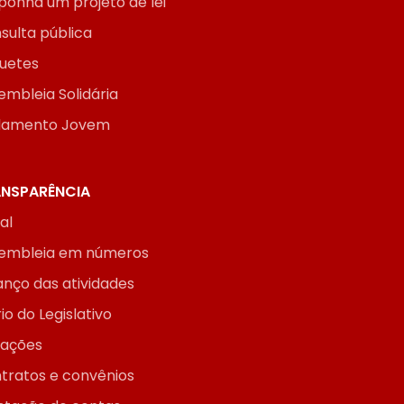
ponha um projeto de lei
sulta pública
uetes
embleia Solidária
lamento Jovem
NSPARÊNCIA
ial
embleia em números
anço das atividades
io do Legislativo
itações
tratos e convênios