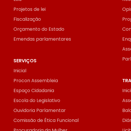
Projetos de lei
Opi
Fiscalização
Pro
Orçamento do Estado
Con
Emendas parlamentares
Enq
Ass
Par
SERVIÇOS
Inicial
Procon Assembleia
TRA
Espaço Cidadania
Inic
Escola do Legislativo
Ass
Ouvidoria Parlamentar
Bal
Comissão de Ética Funcional
Diár
Procuradoria da Mulher
Lic