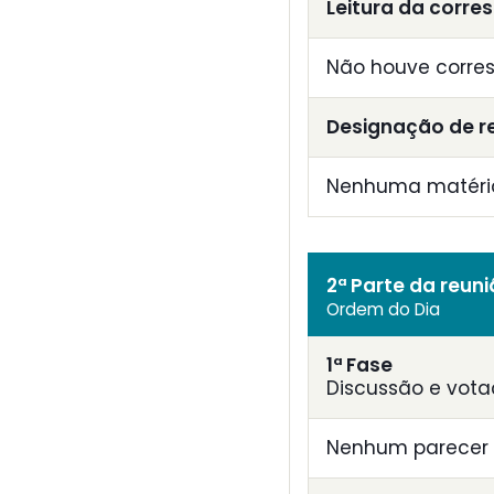
Leitura da corre
Não houve corre
Designação de r
Nenhuma matéria 
2ª Parte da reun
Ordem do Dia
1ª Fase
Discussão e vota
Nenhum parecer 