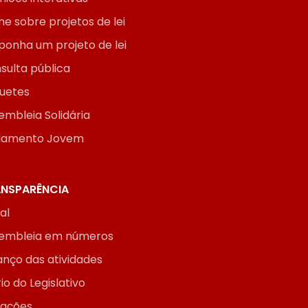
ne sobre projetos de lei
ponha um projeto de lei
sulta pública
uetes
embleia Solidária
lamento Jovem
NSPARÊNCIA
ial
embleia em números
anço das atividades
io do Legislativo
itações