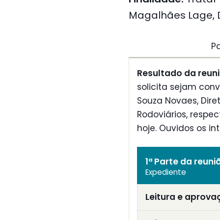
Magalhães Lage, D
P
Resultado da reuni
solicita sejam con
Souza Novaes, Dire
Rodoviários, respe
hoje. Ouvidos os in
1ª Parte da reuni
Expediente
Leitura e aprova