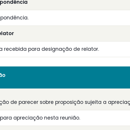
spondência
spondência.
elator
recebida para designação de relator.
ião
ção de parecer sobre proposição sujeita a aprecia
para apreciação nesta reunião.