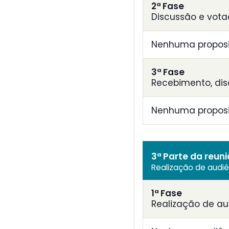
2ª Fase
Discussão e vota
Nenhuma proposi
3ª Fase
Recebimento, di
Nenhuma proposiç
3ª Parte da reun
Realização de audi
1ª Fase
Realização de au