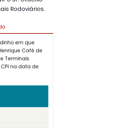
is Rodoviários.
do
odinho em que
 Henrique Café de
de Terminais
 CPI na data de