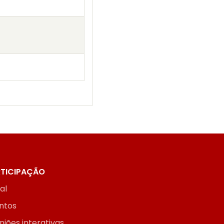
TICIPAÇÃO
ial
ntos
niões interativas