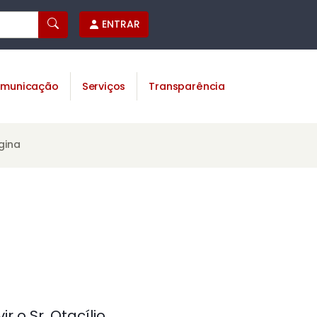
ENTRAR
municação
Serviços
Transparência
gina
 o Sr. Otacílio