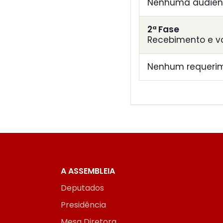
Nenhuma audiênc
2ª Fase
Recebimento e v
Nenhum requerim
A ASSEMBLEIA
Deputados
Presidência
Mesa Diretora