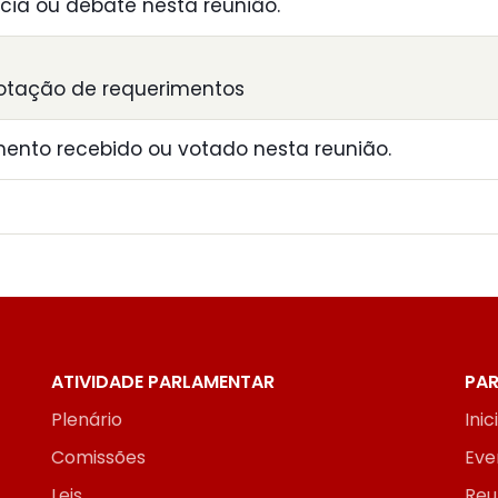
ia ou debate nesta reunião.
otação de requerimentos
ento recebido ou votado nesta reunião.
ATIVIDADE PARLAMENTAR
PAR
Plenário
Inic
Comissões
Eve
Leis
Reu