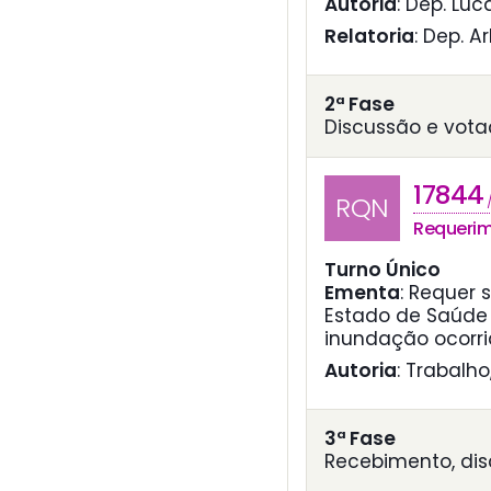
Autoria
: Dep. Lu
Relatoria
: Dep. A
2ª Fase
Discussão e vota
17844
RQN
Requeri
Turno Único
Ementa
:
Requer 
Estado de Saúde
inundação ocorri
Autoria
: Trabalho
3ª Fase
Recebimento, di