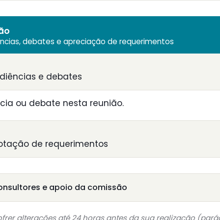
ião
ências, debates e apreciação de requerimentos
diências e debates
ia ou debate nesta reunião.
otação de requerimentos
onsultores e apoio da comissão
frer alterações até 24 horas antes da sua realização (pará