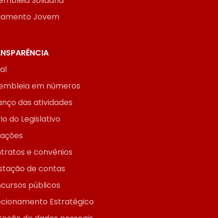
embleia Solidária
lamento Jovem
NSPARÊNCIA
ial
embleia em números
anço das atividades
io do Legislativo
itações
tratos e convênios
stação de contas
cursos públicos
ecionamento Estratégico