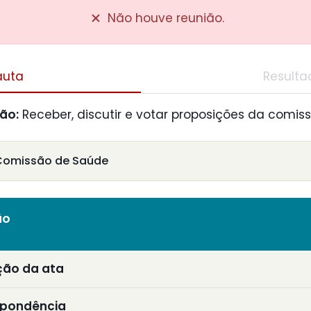
Não houve reunião.
auta
Resulta
ião:
Receber, discutir e votar proposições da comiss
Comissão de Saúde
ão
ção da ata
spondência