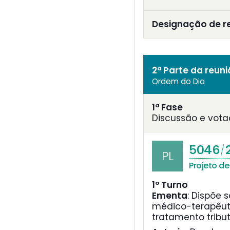
Designação de r
2ª Parte da reun
Ordem do Dia
1ª Fase
Discussão e vota
5046
/
PL
Projeto de 
1º Turno
Ementa
:
Dispõe 
médico-terapêuti
tratamento tribut