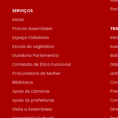
Ass
Par
SERVIÇOS
Inicial
Procon Assembleia
TRA
Espaço Cidadania
Inic
Escola do Legislativo
Ass
Ouvidoria Parlamentar
Bal
Comissão de Ética Funcional
Diár
Procuradoria da Mulher
Lic
Biblioteca
Con
Apoio às câmaras
Pre
Apoio às prefeituras
Con
Visite a Assembleia
Dir