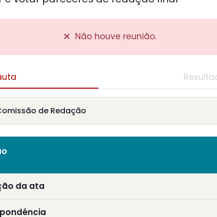
Não houve reunião.
auta
Resulta
Comissão de Redação
ão
ção da ata
spondência