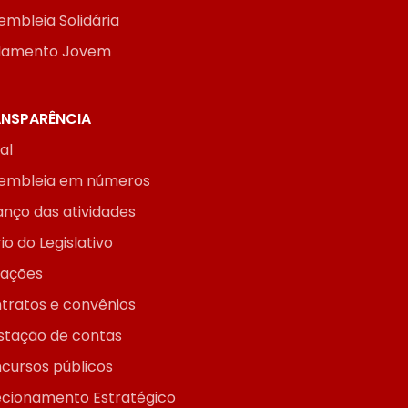
embleia Solidária
lamento Jovem
NSPARÊNCIA
ial
embleia em números
anço das atividades
io do Legislativo
itações
tratos e convênios
stação de contas
cursos públicos
ecionamento Estratégico