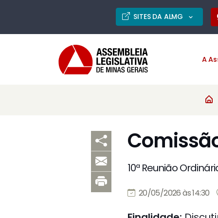
SITES DA ALMG
A As
Comissão
10ª Reunião Ordinári
20/05/2026 às 14:30
Finalidade:
Discuti