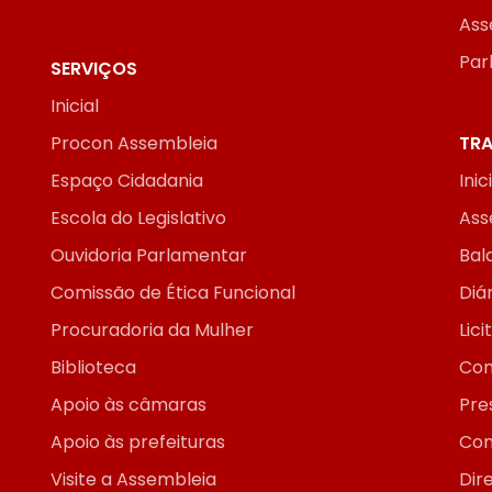
Ass
Par
SERVIÇOS
Inicial
Procon Assembleia
TRA
Espaço Cidadania
Inic
Escola do Legislativo
Ass
Ouvidoria Parlamentar
Bal
Comissão de Ética Funcional
Diár
Procuradoria da Mulher
Lic
Biblioteca
Con
Apoio às câmaras
Pre
Apoio às prefeituras
Con
Visite a Assembleia
Dir