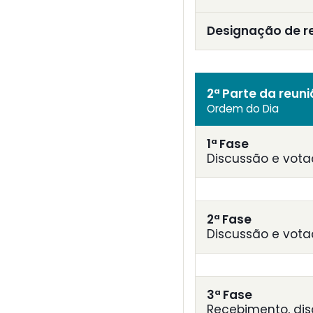
Designação de r
2ª Parte da reun
Ordem do Dia
1ª Fase
Discussão e vota
2ª Fase
Discussão e vota
3ª Fase
Recebimento, di