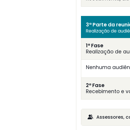
3ª Parte da reun
Realização de audi
1ª Fase
Realização de au
Nenhuma audiênc
2ª Fase
Recebimento e v
Assessores, c