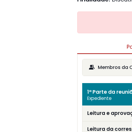
P
Membros da 
1ª Parte da reuni
Expediente
Leitura e aprova
Leitura da corre