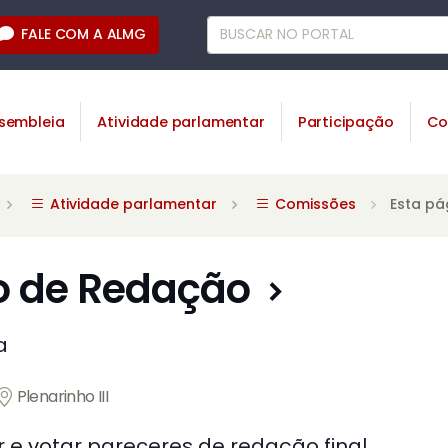
FALE COM A ALMG
sembleia
Atividade parlamentar
Participação
Co
Atividade parlamentar
Comissões
Esta pá
 de Redação
a
Plenarinho III
r e votar pareceres de redação final