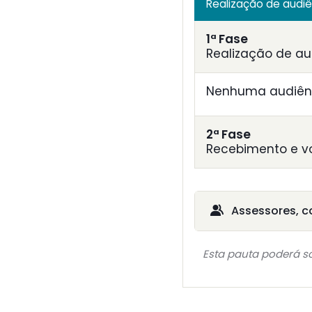
Realização de audi
1ª Fase
Realização de au
Nenhuma audiênc
2ª Fase
Recebimento e v
Assessores, c
Esta pauta poderá so