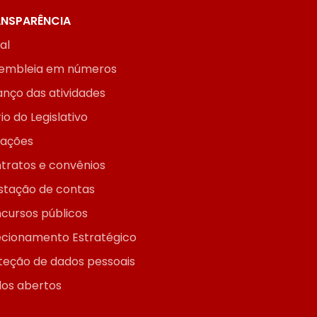
NSPARÊNCIA
ial
embleia em números
anço das atividades
io do Legislativo
itações
tratos e convênios
stação de contas
cursos públicos
ecionamento Estratégico
teção de dados pessoais
os abertos