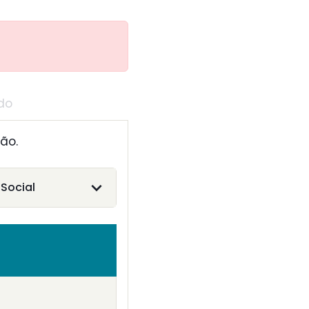
do
ão.
Social