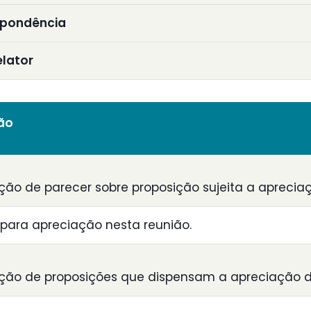
spondência
elator
ião
ção de parecer sobre proposição sujeita a aprecia
para apreciação nesta reunião.
ção de proposições que dispensam a apreciação d