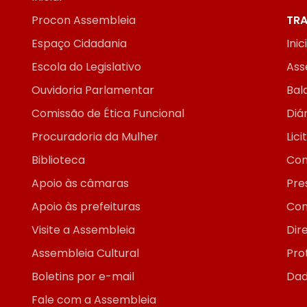
Procon Assembleia
TRA
Espaço Cidadania
Inic
Escola do Legislativo
Ass
Ouvidoria Parlamentar
Bal
Comissão de Ética Funcional
Diár
Procuradoria da Mulher
Lic
Biblioteca
Con
Apoio às câmaras
Pre
Apoio às prefeituras
Con
Visite a Assembleia
Dir
Assembleia Cultural
Pro
Boletins por e-mail
Dad
Fale com a Assembleia