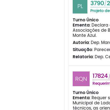
3790
/
PL
Projeto de 
Turno Único
Ementa
:
Declara 
Associações de B
Monte Azul.
Autoria
: Dep. Ma
Situação
: Parece
Relatoria
: Dep. C
17824
RQN
Requeri
Turno Único
Ementa
:
Requer s
Municipal de Lad
técnicos, as orie