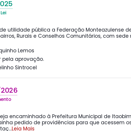
2025
Lei
de utilidade pública a Federação Monteazulense de
airros, Rurais e Conselhos Comunitários, com sede 
rquinho Lemos
r pela aprovação.
elinho Sintrocel
2026
/
mento
eja encaminhado à Prefeitura Municipal de Itaobim 
ainha pedido de providências para que acessem os
ntaç
…
Leia Mais