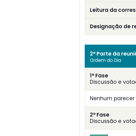
Leitura da corre
Designação de r
2ª Parte da reun
Ordem do Dia
1ª Fase
Discussão e vota
Nenhum parecer 
2ª Fase
Discussão e vota