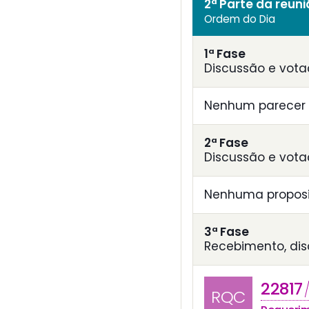
2ª Parte da reun
Ordem do Dia
1ª Fase
Discussão e vota
Nenhum parecer 
2ª Fase
Discussão e vota
Nenhuma proposi
3ª Fase
Recebimento, di
22817
/
RQC