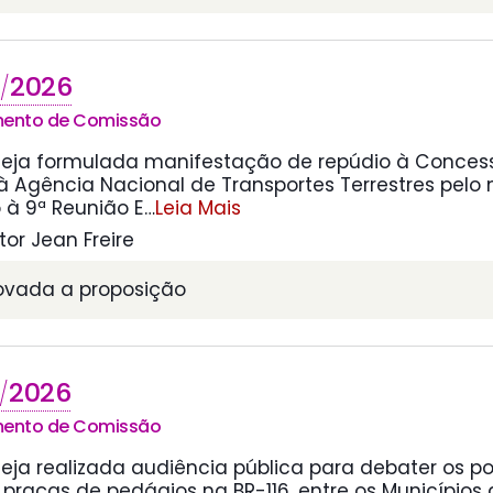
2026
/
mento de Comissão
seja formulada manifestação de repúdio à Concess
 à Agência Nacional de Transportes Terrestres pelo
à 9ª Reunião E
…
Leia Mais
or Jean Freire
rovada a proposição
2026
/
mento de Comissão
eja realizada audiência pública para debater os p
praças de pedágios na BR-116, entre os Municípios d