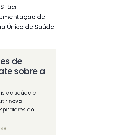
SFácil
plementação de
ma Único de Saúde
tes de
te sobre a
ais de saúde e
utir nova
spitalares do
:48