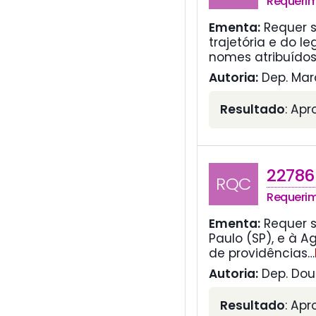
Requeri
Ementa:
Requer s
trajetória e do l
nomes atribuído
Autoria:
Dep. Mar
Resultado
: Ap
22786
RQC
Requeri
Ementa:
Requer 
Paulo (SP), e à A
de providências
…
Autoria:
Dep. Dout
Resultado
: Ap