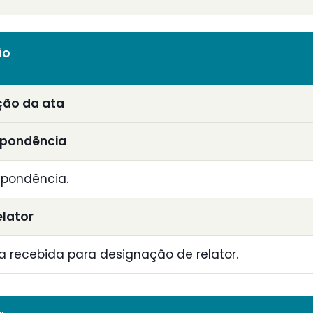
ão
ção da ata
spondência
spondência.
elator
recebida para designação de relator.