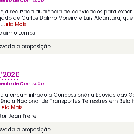
mento de Comissão
eja realizada audiência de convidados para expor
egado de Carlos Dalmo Moreira e Luiz Alcântara, que
s
…
Leia Mais
quinho Lemos
rovada a proposição
2026
/
mento de Comissão
seja encaminhado à Concessionária Ecovias das Ger
gência Nacional de Transportes Terrestres em Belo 
Leia Mais
or Jean Freire
rovada a proposição