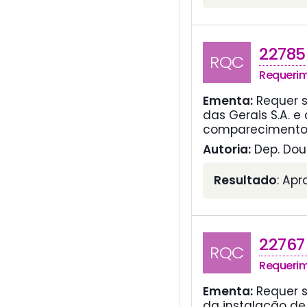
22785
RQC
Requeri
Ementa:
Requer 
das Gerais S.A. e
comparecimento 
Autoria:
Dep. Dout
Resultado
: Ap
22767
RQC
Requeri
Ementa:
Requer s
da instalação de 