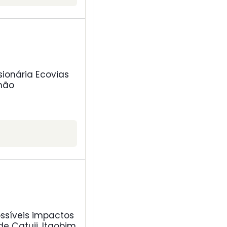
ionária Ecovias
 não
ossíveis impactos
e Catuji, Itaobim