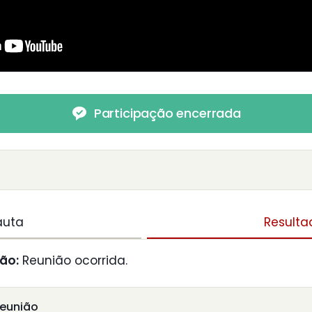
Participação encerrada
auta
Resulta
ão:
Reunião ocorrida.
reunião