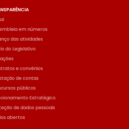
NSPARÊNCIA
ial
embleia em números
anço das atividades
io do Legislativo
itações
tratos e convênios
stação de contas
cursos públicos
ecionamento Estratégico
teção de dados pessoais
os abertos