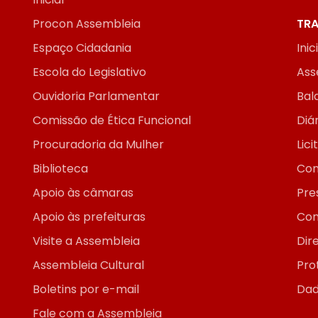
Procon Assembleia
TRA
Espaço Cidadania
Inic
Escola do Legislativo
Ass
Ouvidoria Parlamentar
Bal
Comissão de Ética Funcional
Diár
Procuradoria da Mulher
Lic
Biblioteca
Con
Apoio às câmaras
Pre
Apoio às prefeituras
Con
Visite a Assembleia
Dir
Assembleia Cultural
Pro
Boletins por e-mail
Dad
Fale com a Assembleia