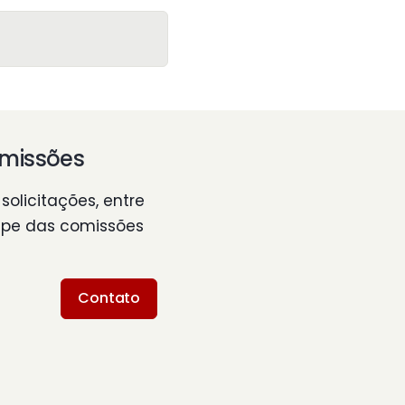
omissões
olicitações, entre
ipe das comissões
Contato