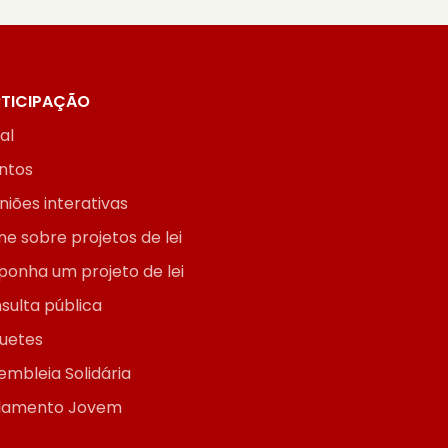
TICIPAÇÃO
ial
ntos
niões interativas
ne sobre projetos de lei
ponha um projeto de lei
sulta pública
uetes
embleia Solidária
lamento Jovem