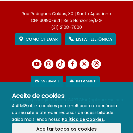
Rua Rodrigues Caldas, 30 | Santo Agostinho
CEP 30190-921 | Belo Horizonte/MG
(31) 2108-7000
COMO CHEGAR
LISTA TELEFÔNICA
WEBMAIL
INTRANET
Aceite de cookies
Este site é protegido pelo reCAPTCHA (aplicam-se sua
A ALMG utiliza cookies para melhorar a experiência
Política de Privacidade
e
Termos de Serviço
).
do seu site e oferecer recursos de acessibilidade.
Saiba mais lendo nossa
Política de Cookies
.
Termos de Uso e Política de Privacidade
Aceitar todos os cookies
Política de cookies