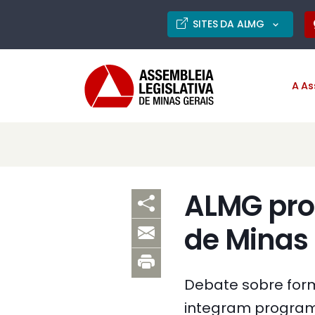
SITES DA ALMG
A As
ALMG pro
de Minas 
Debate sobre form
integram program