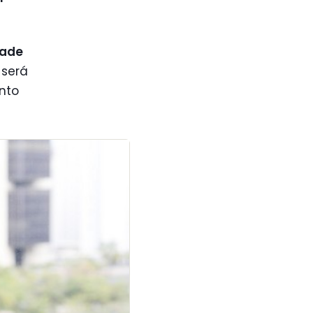
dade
, será
nto