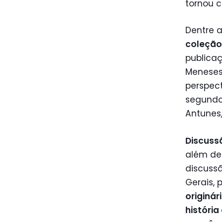
tornou 
Dentre 
coleção
publica
Meneses 
perspect
segundo
Antunes,
Discuss
além de
discussã
Gerais, 
originár
história