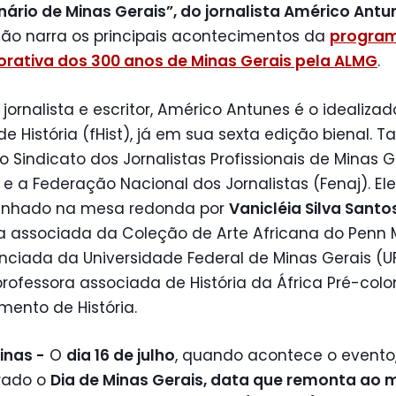
nário de Minas Gerais”, do jornalista Américo Antu
ção narra os principais acontecimentos da
progra
ativa dos 300 anos de Minas Gerais pela ALMG
.
jornalista e escritor, Américo Antunes é o idealizad
 de História (fHist), já em sua sexta edição bienal.
 o Sindicato dos Jornalistas Profissionais de Minas G
e a Federação Nacional dos Jornalistas (Fenaj). Ele
nhado na mesa redonda por
Vanicléia Silva Santo
a associada da Coleção de Arte Africana do Penn
enciada da Universidade Federal de Minas Gerais (U
rofessora associada de História da África Pré-colo
ento de História.
inas -
O
dia 16 de julho
, quando acontece o evento,
rado o
Dia de Minas Gerais, data que remonta ao 