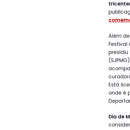
tricente
publica
comemor
Além de 
Festival
presidiu
(SJPMG) 
acompa
curador
Está lic
onde é p
Departam
Dia de M
conside