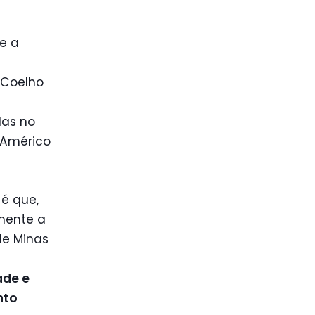
e a
 Coelho
das no
 Américo
 é que,
mente a
de Minas
ade e
nto