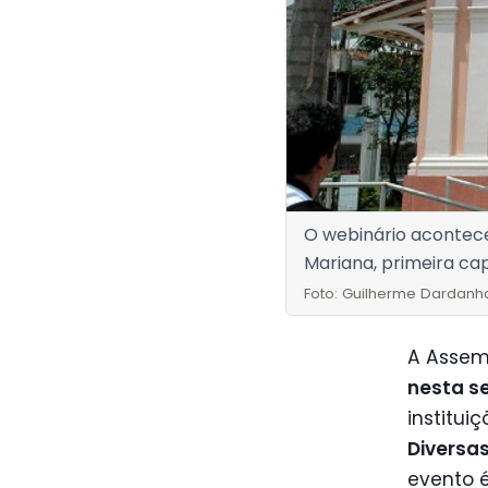
O webinário acontec
Mariana, primeira ca
Foto: Guilherme Dardanh
A Assemb
nesta se
institui
Diversa
evento 