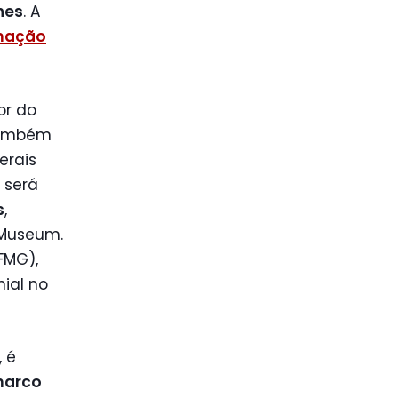
nes
. A
mação
or do
 Também
erais
 será
s
,
 Museum.
FMG),
nial no
 é
marco