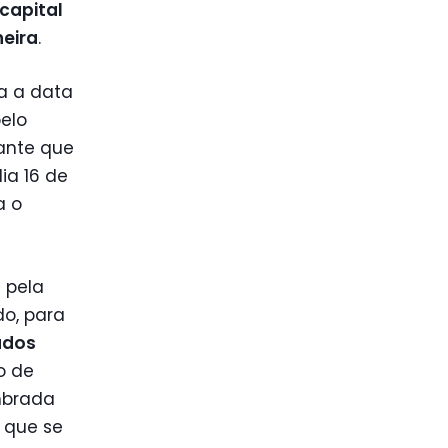
capital
neira
.
ra a data
elo
ante que
ia 16 de
a o
 pela
do, para
ados
o de
mbrada
 que se