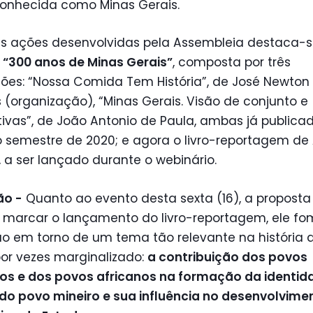
conhecida como Minas Gerais.
as ações desenvolvidas pela Assembleia destaca-s
 “300 anos de Minas Gerais”
, composta por três
ções: “Nossa Comida Tem História”, de José Newton
(organização), “Minas Gerais. Visão de conjunto e
ivas”, de João Antonio de Paula, ambas já publica
 semestre de 2020; e agora o livro-reportagem de
 a ser lançado durante o webinário.
ão -
Quanto ao evento desta sexta (16), a proposta
 marcar o lançamento do livro-reportagem, ele fo
o em torno de um tema tão relevante na história 
por vezes marginalizado:
a contribuição dos povos
ios e dos povos africanos na formação da identid
 do povo mineiro e sua influência no desenvolvime