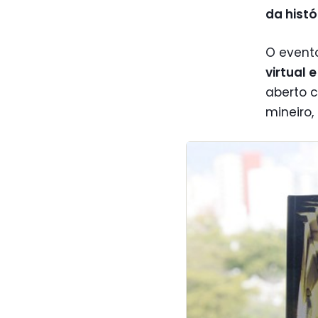
da hist
O event
virtual 
aberto 
mineiro,