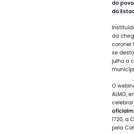
do povo
do Estad
Instituí
da cheg
coronel
se desta
julho a 
municípi
O webin
ALMG, em
celebrar
oficial
1720, a
pela Cor