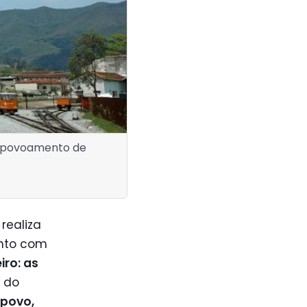
o povoamento de
realiza
unto com
ro: as
o do
 povo,