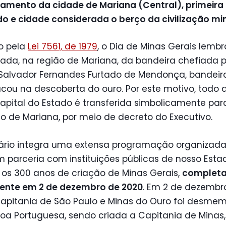
amento da cidade de Mariana (Central), primeira 
o e cidade considerada o berço da civilização mi
do pela
Lei 7561, de 1979
, o Dia de Minas Gerais lemb
ada, na região de Mariana, da bandeira chefiada p
 Salvador Fernandes Furtado de Mendonça, bandeir
cou na descoberta do ouro. Por este motivo, todo d
capital do Estado é transferida simbolicamente par
o de Mariana, por meio de decreto do Executivo.
ário integra uma extensa programação organizada
 parceria com instituições públicas de nosso Esta
 os 300 anos de criação de Minas Gerais,
complet
mente em 2 de dezembro de 2020
. Em 2 de dezembr
 Capitania de São Paulo e Minas do Ouro foi desme
oa Portuguesa, sendo criada a Capitania de Minas,