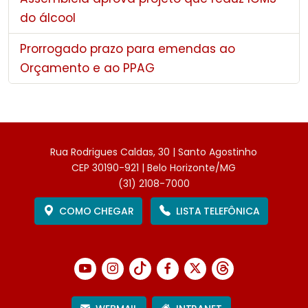
do álcool
Prorrogado prazo para emendas ao
Orçamento e ao PPAG
Rua Rodrigues Caldas, 30 | Santo Agostinho
CEP 30190-921 | Belo Horizonte/MG
(31) 2108-7000
COMO CHEGAR
LISTA TELEFÔNICA