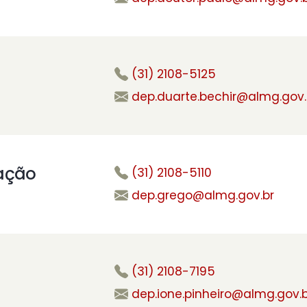
(31) 2108-5125
dep.duarte.bechir@almg.gov.
ação
(31) 2108-5110
dep.grego@almg.gov.br
(31) 2108-7195
dep.ione.pinheiro@almg.gov.