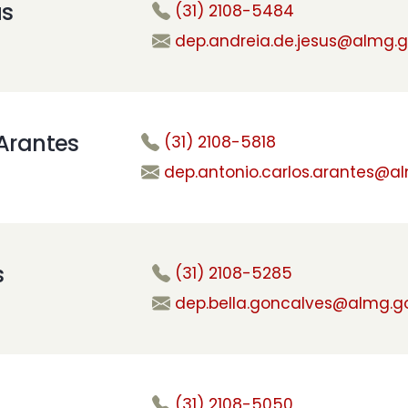
us
(31) 2108-5484
dep.andreia.de.jesus@almg.g
 Arantes
(31) 2108-5818
dep.antonio.carlos.arantes@al
s
(31) 2108-5285
dep.bella.goncalves@almg.go
(31) 2108-5050