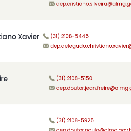
dep.cristiano.silveira@almg.g
iano Xavier
(31) 2108-5445
dep.delegado.christiano.xavier
ire
(31) 2108-5150
dep.doutor.jean.freire@almg.
(31) 2108-5925
dep.doutor.paulo@almg.gov.