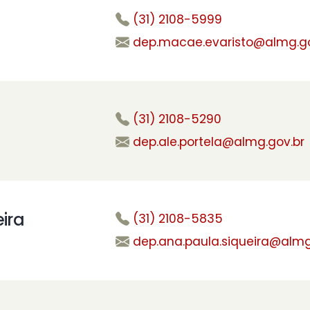
(31) 2108-5999
dep.macae.evaristo@almg.go
(31) 2108-5290
dep.ale.portela@almg.gov.br
ira
(31) 2108-5835
dep.ana.paula.siqueira@almg