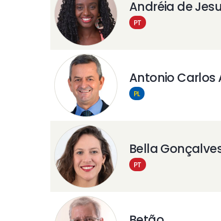
Andréia de Jes
PT
Antonio Carlos
PL
Bella Gonçalve
PT
Betão