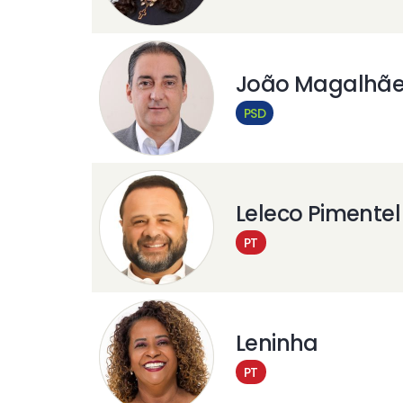
João Magalhã
PSD
Leleco Pimentel
PT
Leninha
PT