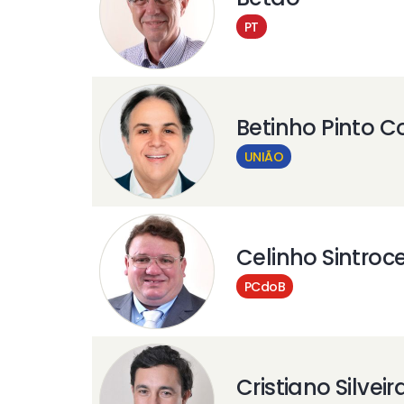
PT
Betinho Pinto C
UNIÃO
Celinho Sintroce
PCdoB
Cristiano Silveir