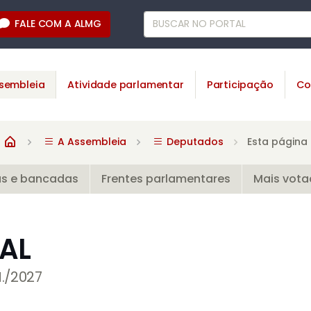
FALE COM A ALMG
sembleia
Atividade parlamentar
Participação
Co
A Assembleia
Deputados
Esta página
as e bancadas
Frentes parlamentares
Mais vot
AL
N./2027