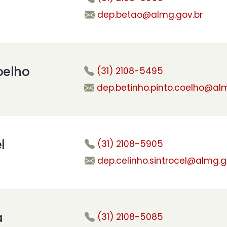
dep.betao@almg.gov.br
oelho
(31) 2108-5495
dep.betinho.pinto.coelho@alm
l
(31) 2108-5905
dep.celinho.sintrocel@almg.g
a
(31) 2108-5085