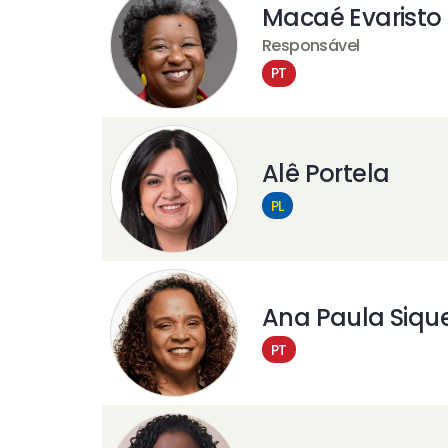
Macaé Evaristo
Responsável
PT
Alê Portela
PL
Ana Paula Sique
PT