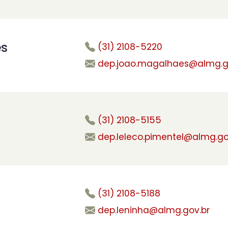
es
(31) 2108-5220
dep.joao.magalhaes@almg.g
(31) 2108-5155
dep.leleco.pimentel@almg.go
(31) 2108-5188
dep.leninha@almg.gov.br