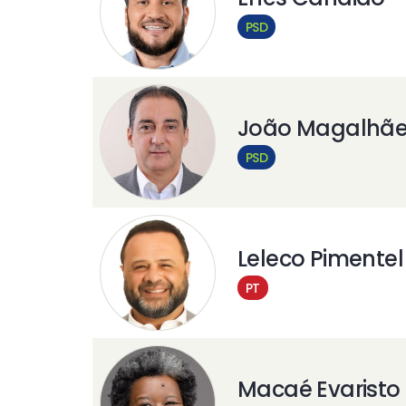
PSD
João Magalhã
PSD
Leleco Pimentel
PT
Macaé Evaristo