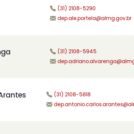
(31) 2108-5290
dep.ale.portela@almg.gov.br
nga
(31) 2108-5945
dep.adriano.alvarenga@almg
 Arantes
(31) 2108-5818
dep.antonio.carlos.arantes@al