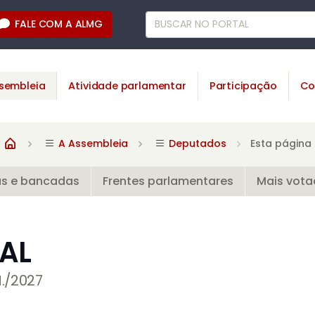
FALE COM A ALMG
sembleia
Atividade parlamentar
Participação
Co
A Assembleia
Deputados
Esta página
as e bancadas
Frentes parlamentares
Mais vot
AL
N./2027