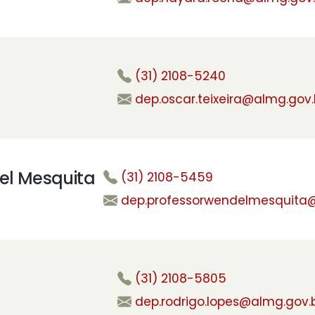
(31) 2108-5240
dep.oscar.teixeira@almg.gov.
el Mesquita
(31) 2108-5459
dep.professorwendelmesquita@
(31) 2108-5805
dep.rodrigo.lopes@almg.gov.