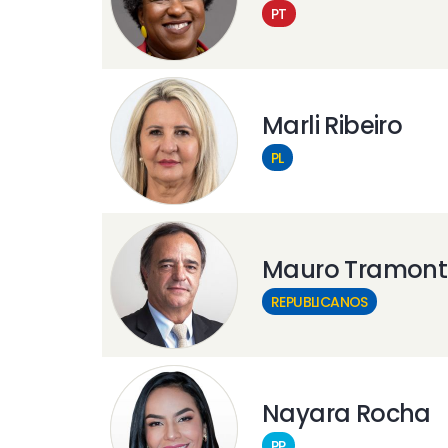
PT
Marli Ribeiro
PL
Mauro Tramont
REPUBLICANOS
Nayara Rocha
PP