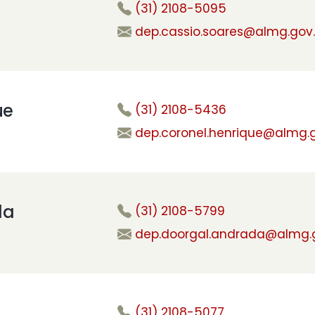
(31) 2108-5095
dep.cassio.soares@almg.gov.
ue
(31) 2108-5436
dep.coronel.henrique@almg.g
da
(31) 2108-5799
dep.doorgal.andrada@almg.g
(31) 2108-5077