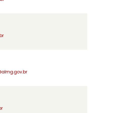
br
almg.gov.br
br