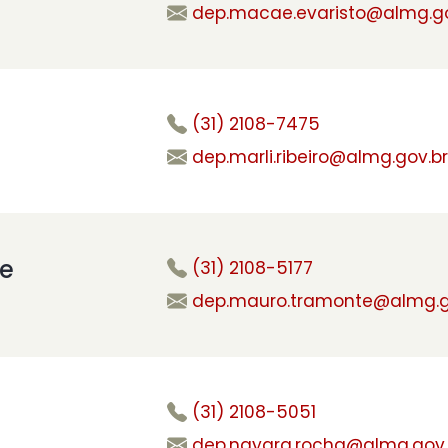
dep.macae.evaristo@almg.go
(31) 2108-7475
dep.marli.ribeiro@almg.gov.b
e
(31) 2108-5177
dep.mauro.tramonte@almg.g
(31) 2108-5051
dep.nayara.rocha@almg.gov.