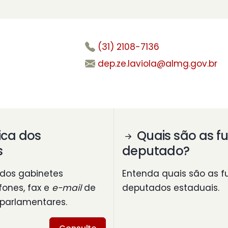
(31) 2108-7136
dep.ze.laviola@almg.gov.br
ica dos
Quais são as f
s
deputado?
dos gabinetes
Entenda quais são as f
fones, fax e
e-mail
de
deputados estaduais.
 parlamentares.