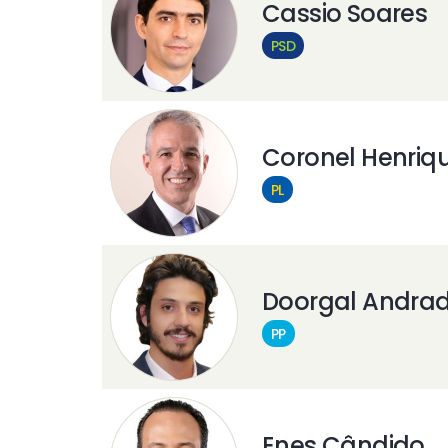
Cassio Soares
PSD
Coronel Henriq
PL
Doorgal Andra
PP
Enes Cândido