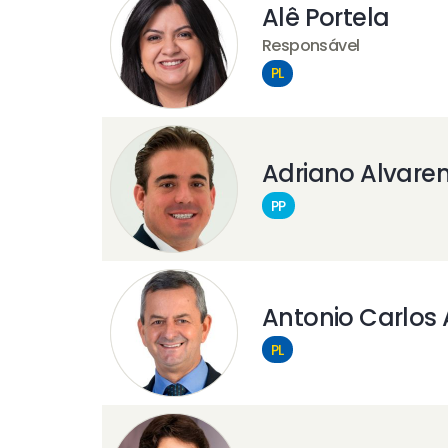
Alê Portela
Responsável
PL
Adriano Alvare
PP
Antonio Carlos
PL