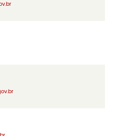
v.br
r
ov.br
br