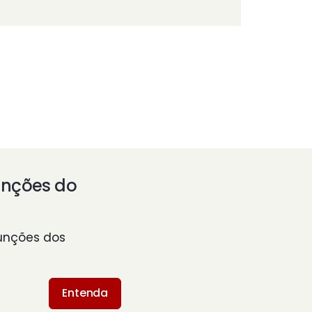
unções do
unções dos
Entenda