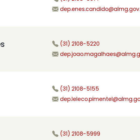
dep.enes.candido@almg.gov.
es
(31) 2108-5220
dep.joao.magalhaes@almg.g
(31) 2108-5155
dep.leleco.pimentel@almg.go
(31) 2108-5999